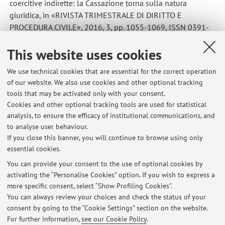
coercitive indirette: la Cassazione torna sulla natura
giuridica, in «RIVISTA TRIMESTRALE DI DIRITTO E
PROCEDURA CIVILE», 2016, 3, pp. 1055-1069, ISSN 0391-
1896
This website uses cookies
11. MANCUSO, Deposito telematico obbligatorio e
conseguenze in caso di violazione, in «RIVISTA
We use technical cookies that are essential for the correct operation
TRIMESTRALE DI DIRITTO E PROCEDURA CIVILE», 2017, 3,
of our website. We also use cookies and other optional tracking
pp. 1083-1096, ISSN 0391-1896
tools that may be activated only with your consent.
Cookies and other optional tracking tools are used for statistical
analysis, to ensure the efficacy of institutional communications, and
to analyse user behaviour.
Latest news
If you close this banner, you will continue to browse using only
essential cookies.
Workshop U.D.R. - Partecipa al primo evento sulla mediazione
universitaria del 12.04.2024
You can provide your consent to the use of optional cookies by
Published on: March 12 2024
activating the “Personalise Cookies” option. If you wish to express a
more specific consent, select “Show Profiling Cookies”.
Ricevimento Scuola Redenti 14 e 21 gennaio 2020
You can always review your choices and check the status of your
Published on: January 13 2020
consent by going to the “Cookie Settings” section on the website.
For further information,
see our Cookie Policy
.