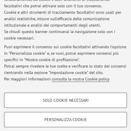
Periodo delle lezioni: dal 14 settembre 2026 al 15
facoltativi che potrai attivare solo con il tuo consenso.
dicembre 2026
Cookie e altri strumenti di tracciamento facoltativi sono usati per
analisi statistiche, misure sull'efficacia della comunicazione
Orario delle lezioni
istituzionale e analisi dei comportamenti degli utenti.
Se chiudi questo banner continuerai la navigazione solo con i
cookie necessari.
Puoi esprimere il consenso sui cookie facoltativi attivando l'opzione
in "Personalizza cookie" e, se vuoi, potrai esprimere consensi più
Ultimi avvisi
specifici in "Mostra cookie di profilazione".
Potrai sempre rivedere le tue scelte e verificare lo stato dei consensi
Al momento non sono presenti avvisi.
rientrando nella sezione "Impostazione cookie" del sito.
Per maggiori informazioni
consulta la nostra Cookie policy
.
COOKIE DI PROFILAZIONE - FACOLTATIVI
SOLO COOKIE NECESSARI
Si tratta di cookie utilizzati per analizzare le caratteristiche della navigazione
Area riservata
degli utenti, creare profili in base al loro comportamento sul sito, per analisi
Accedi tramite
login
per gestire tutti i contenuti del sito.
di marketing.
PERSONALIZZA COOKIE
Mostra cookie di profilazione