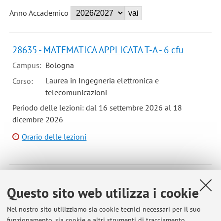
Anno Accademico
28635 - MATEMATICA APPLICATA T-A - 6 cfu
Campus:
Bologna
Laurea in Ingegneria elettronica e
Corso:
telecomunicazioni
Periodo delle lezioni: dal 16 settembre 2026 al 18
dicembre 2026
Orario delle lezioni
29690 - MECCANICA RAZIONALE T - 6 cfu
Questo sito web utilizza i cookie
Campus:
Bologna
Nel nostro sito utilizziamo sia cookie tecnici necessari per il suo
Corso:
Laurea in Ingegneria energetica
funzionamento, sia cookie e altri strumenti di tracciamento