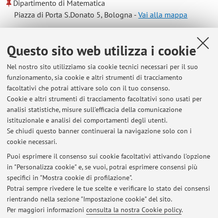
Dipartimento di Matematica
Piazza di Porta S.Donato 5, Bologna -
Vai alla mappa
Risorse in rete
Questo sito web utilizza i cookie
Nel nostro sito utilizziamo sia cookie tecnici necessari per il suo
ORCID
funzionamento, sia cookie e altri strumenti di tracciamento
facoltativi che potrai attivare solo con il tuo consenso.
Cookie e altri strumenti di tracciamento facoltativi sono usati per
Orario di ricevimento
analisi statistiche, misure sull'efficacia della comunicazione
istituzionale e analisi dei comportamenti degli utenti.
Su appuntamento (e-mail carloalberto.bosello@dm.unibo.it)
Se chiudi questo banner continuerai la navigazione solo con i
cookie necessari.
Puoi esprimere il consenso sui cookie facoltativi attivando l'opzione
in "Personalizza cookie" e, se vuoi, potrai esprimere consensi più
Ultimi avvisi
specifici in "Mostra cookie di profilazione".
Potrai sempre rivedere le tue scelte e verificare lo stato dei consensi
Al momento non sono presenti avvisi.
rientrando nella sezione "Impostazione cookie" del sito.
Per maggiori informazioni
consulta la nostra Cookie policy
.