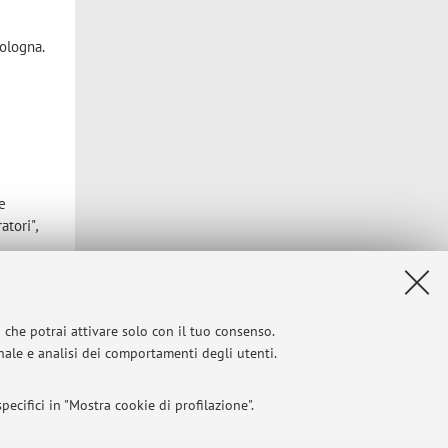
Bologna.
ze
ratori"
,
i che potrai attivare solo con il tuo consenso.
onale e analisi dei comportamenti degli utenti.
ecifici in "Mostra cookie di profilazione".
Privacy
|
Note legali
|
Impostazioni Cookie