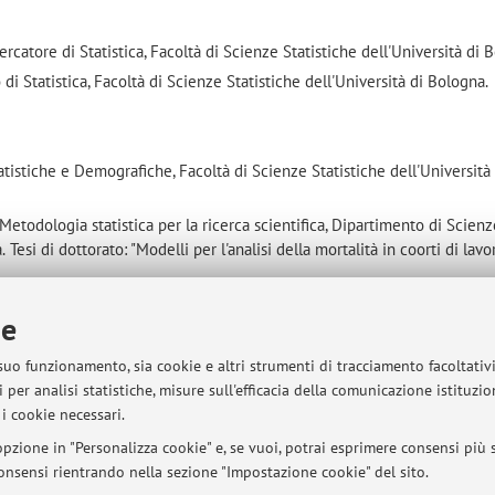
atore di Statistica, Facoltà di Scienze Statistiche dell'Università di 
di Statistica, Facoltà di Scienze Statistiche dell'Università di Bologna.
tistiche e Demografiche, Facoltà di Scienze Statistiche dell'Università
Metodologia statistica per la ricerca scientifica, Dipartimento di Scien
.
Tesi di dottorato: "Modelli per l'analisi della mortalità in coorti di lavo
ie
ic Society e della Società Italiana di Statistica
 suo funzionamento, sia cookie e altri strumenti di tracciamento facoltativ
 per analisi statistiche, misure sull'efficacia della comunicazione istituzi
i cookie necessari.
pzione in "Personalizza cookie" e, se vuoi, potrai esprimere consensi più sp
sità di Bologna - Via Zamboni, 33 - 40126 Bologna - Partita IVA: 01131710376
 consensi rientrando nella sezione "Impostazione cookie" del sito.