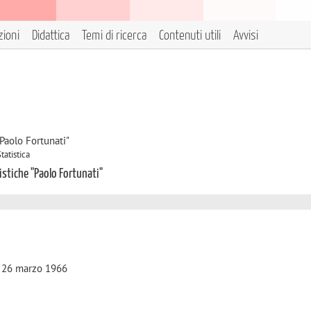
zioni
Didattica
Temi di ricerca
Contenuti utili
Avvisi
Paolo Fortunati"
tatistica
istiche "Paolo Fortunati"
a, 26 marzo 1966