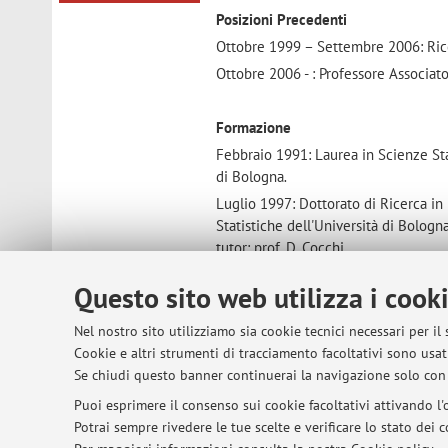
Posizioni Precedenti
Ottobre 1999 – Settembre 2006: Ricerc
Ottobre 2006 - : Professore Associato 
Formazione
Febbraio 1991: Laurea in Scienze Sta
di Bologna
.
Luglio 1997: Dottorato di Ricerca in 
Statistiche dell'Università di Bologna
tutor: prof. D. Cocchi.
Questo sito web utilizza i cook
Società Scientifiche
Membro dell'International Environmetr
Nel nostro sito utilizziamo sia cookie tecnici necessari per il
Cookie e altri strumenti di tracciamento facoltativi sono usati
Se chiudi questo banner continuerai la navigazione solo con 
Puoi esprimere il consenso sui cookie facoltativi attivando l'o
© 2026 - ALMA MATER STUDIORUM - Univer
Potrai sempre rivedere le tue scelte e verificare lo stato dei