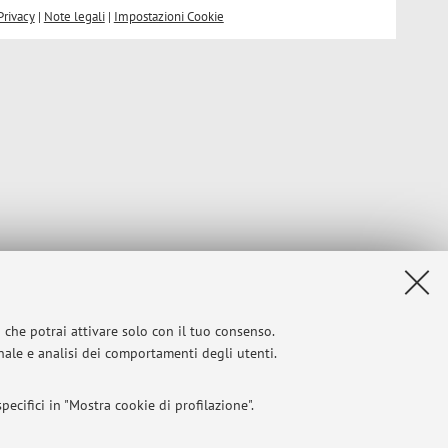
Privacy
|
Note legali
|
Impostazioni Cookie
i che potrai attivare solo con il tuo consenso.
onale e analisi dei comportamenti degli utenti.
ecifici in "Mostra cookie di profilazione".