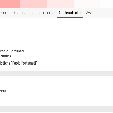
azioni
Didattica
Temi di ricerca
Contenuti utili
Avvisi
Paolo Fortunati"
tatistica
istiche "Paolo Fortunati"
nuti.