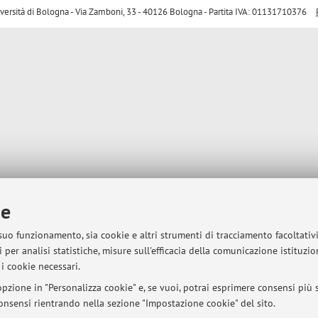
sità di Bologna - Via Zamboni, 33 - 40126 Bologna - Partita IVA: 01131710376
ie
 suo funzionamento, sia cookie e altri strumenti di tracciamento facoltativ
 per analisi statistiche, misure sull'efficacia della comunicazione istituzi
i cookie necessari.
pzione in "Personalizza cookie" e, se vuoi, potrai esprimere consensi più sp
 consensi rientrando nella sezione "Impostazione cookie" del sito.