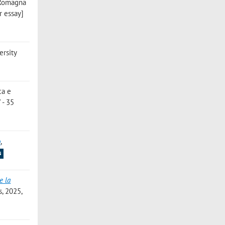
a-Romagna
r essay]
ersity
ica e
 - 35
o
,
s
e la
s, 2025,