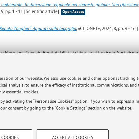
 ambientale: la dimensione regionale nel contesto globale. Una riflessione
, pp. 1 - 11 [Scientific article]
Open Access
 Renato Zangheri. Appunti sulla biografia
, «CLIONET», 2024, 8, pp. 9 - 16 [
ico Morgagni, Genuzio Bentini dall’Italia liberale al fascismo. Socialismo,
o, Bologna, Bologna University Press, 2024, pp. 7 - 9 (OTTOCENTODUEMILA)
peration of our website. We also use cookies and other optional tracking 
troduzione al Dossier
, «CLIONET», 2022, 6, pp. 57 - 60 [Scientific article]
ical analysis, to ensure the efficacy of institutional communications, and
ly essential cookies.
y activating the “Personalise Cookies” option. If you wish to express a mo
our consent by going to the “Cookie Settings” section on the website.
TECHNICAL COOKIES - ESSE
 COOKIES
ACCEPT ALL COOKIES