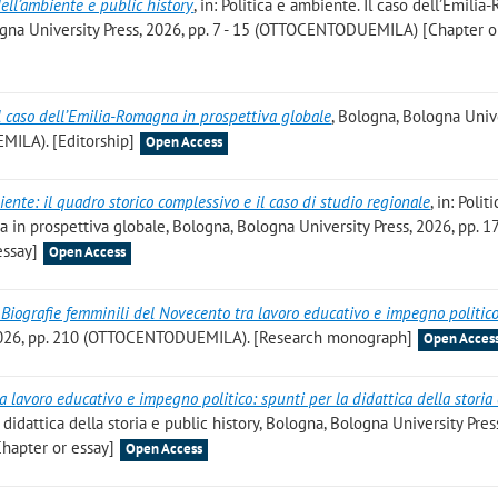
dell’ambiente e public history
, in: Politica e ambiente. Il caso dell’Emili
logna University Press, 2026, pp. 7 - 15 (OTTOCENTODUEMILA) [Chapter o
Il caso dell’Emilia-Romagna in prospettiva globale
, Bologna, Bologna Univ
MILA). [Editorship]
Open Access
biente: il quadro storico complessivo e il caso di studio regionale
, in: Polit
 in prospettiva globale, Bologna, Bologna University Press, 2026, pp. 17
ssay]
Open Access
 Biografie femminili del Novecento tra lavoro educativo e impegno politic
 2026, pp. 210 (OTTOCENTODUEMILA). [Research monograph]
Open Acces
a lavoro educativo e impegno politico: spunti per la didattica della storia 
a didattica della storia e public history, Bologna, Bologna University Pres
hapter or essay]
Open Access