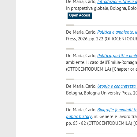
De Maria, Carlo
,
Introduzione. Storia 
in prospettiva globale, Bologna, Bo
Open Access
De Maria, Carlo
,
Politica e ambiente. 
Press, 2026, pp. 222 (OTTOCENTODUE
De Maria, Carlo
,
Politica, partiti e am
ambiente. Il caso dell’Emilia-Romagna
(OTTOCENTODUEMILA) [Chapter or e
De Maria, Carlo
,
Utopia e concretezza.
Bologna, Bologna University Press,
De Maria, Carlo
,
Biografie femminili tr
public history
, in: Genere e lavoro tr
pp. 65 - 82 (OTTOCENTODUEMILA) [C