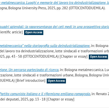
 metalmeccanica. Luoghi e memorie del lavoro tra deindustrializzazione, l
logna, Bologna University Press, 2025, pp. 282 (OTTOCENTODUEMILA).
 quadri aziendali: la rappresentanza dei ceti medi in una prospettiva stori
entific article]
Open Access
metalmeccanica” nella storiografia sulla deindustrializzazione
, in: Bologna
 lavoro tra deindustrializzazione, lotte sindacali e trasformazioni ur
2025, pp. 43 - 58 (OTTOCENTODUEMILA) [Chapter or essay]
Open Access
zione. Un percorso partecipato di ricerca
, in: Bologna metalmeccanica. Lu
zzazione, lotte sindacali e trasformazioni urbane, Bologna, Bologna Uni
DUEMILA) [Brief introduction]
Open Access
Partito comunista italiano e il riformismo emiliano-romagnolo
, in: Renato
ei deputati, 2025, pp. 13 - 18 [Chapter or essay]