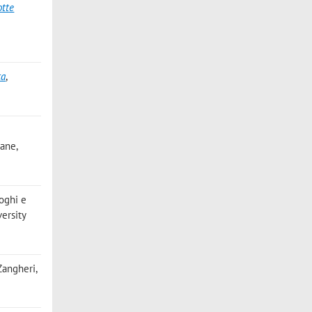
otte
ca
,
bane,
oghi e
versity
 Zangheri,