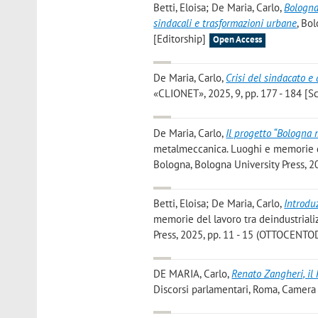
Betti, Eloisa; De Maria, Carlo
,
Bologna
sindacali e trasformazioni urbane
, Bo
[Editorship]
Open Access
De Maria, Carlo
,
Crisi del sindacato e
«CLIONET», 2025, 9, pp. 177 - 184 [Sci
De Maria, Carlo
,
Il progetto “Bologna 
metalmeccanica. Luoghi e memorie del
Bologna, Bologna University Press, 
Betti, Eloisa; De Maria, Carlo
,
Introdu
memorie del lavoro tra deindustriali
Press, 2025, pp. 11 - 15 (OTTOCENTO
DE MARIA, Carlo
,
Renato Zangheri, il 
Discorsi parlamentari, Roma, Camera d