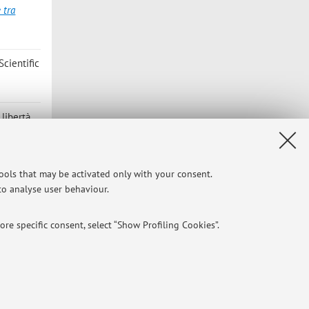
 tra
Scientific
 libertà
tools that may be activated only with your consent.
 to analyse user behaviour.
re specific consent, select “Show Profiling Cookies”.
NTIAL