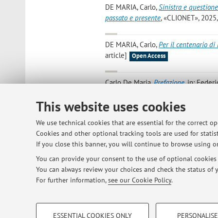
DE MARIA, Carlo
,
Sinistra e questione
passato e presente
, «CLIONET», 2025, 9
DE MARIA, Carlo
,
Per il centenario di
article]
Open Access
Carlo De Maria
,
Prefazione
, in: Feder
civili e difesa dello Stato di diritt
This website uses cookies
[Preface]
Open Access
We use technical cookies that are essential for the correct o
Carlo De Maria
,
A partire da Vinka. In
Cookies and other optional tracking tools are used for statist
Open Access
If you close this banner, you will continue to browse using on
You can provide your consent to the use of optional cookies b
You can always review your choices and check the status of y
1
2
3
4
5
For further information,
see our Cookie Policy
.
PROFILING COOKIES - OPTIONAL
ESSENTIAL COOKIES ONLY
PERSONALISE