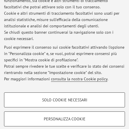
funzionamento, sia cookie e altri strumenti di tracciamento
Mercoledì 16-18. E' sempre richiesta un' e-mail di preavviso
facoltativi che potrai attivare solo con il tuo consenso.
un paio di giorni prima per concordare con il docente la
Cookie e altri strumenti di tracciamento facoltativi sono usati per
modalità (via Teams o in presenza), l'eventuale sede (Scuola di
analisi statistiche, misure sull'efficacia della comunicazione
Ingegneria e Architettura, viale Risorgimento 2, o ARCES via
istituzionale e analisi dei comportamenti degli utenti.
Toffano 2/2) e l'effettivo orario (anche in giorno diverso).
Se chiudi questo banner continuerai la navigazione solo con i
cookie necessari.
Puoi esprimere il consenso sui cookie facoltativi attivando l'opzione
in "Personalizza cookie" e, se vuoi, potrai esprimere consensi più
Ultimi avvisi
specifici in "Mostra cookie di profilazione".
Potrai sempre rivedere le tue scelte e verificare lo stato dei consensi
Al momento non sono presenti avvisi.
rientrando nella sezione "Impostazione cookie" del sito.
Per maggiori informazioni
consulta la nostra Cookie policy
.
COOKIE DI PROFILAZIONE - FACOLTATIVI
SOLO COOKIE NECESSARI
Si tratta di cookie utilizzati per analizzare le caratteristiche della navigazione
Area riservata
degli utenti, creare profili in base al loro comportamento sul sito, per analisi
Accedi tramite
login
per gestire tutti i contenuti del sito.
di marketing.
PERSONALIZZA COOKIE
Mostra cookie di profilazione