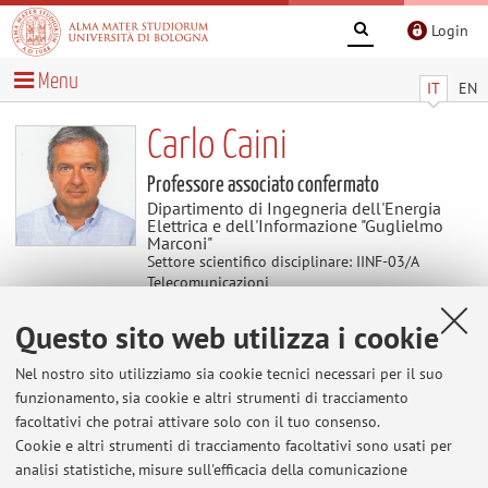
Login
Menu
IT
EN
Carlo Caini
Professore associato confermato
Dipartimento di Ingegneria dell'Energia
Elettrica e dell'Informazione "Guglielmo
Marconi"
Settore scientifico disciplinare: IINF-03/A
Telecomunicazioni
Questo sito web utilizza i cookie
Avvisi
Nel nostro sito utilizziamo sia cookie tecnici necessari per il suo
funzionamento, sia cookie e altri strumenti di tracciamento
Al momento non sono presenti avvisi.
facoltativi che potrai attivare solo con il tuo consenso.
Cookie e altri strumenti di tracciamento facoltativi sono usati per
analisi statistiche, misure sull'efficacia della comunicazione