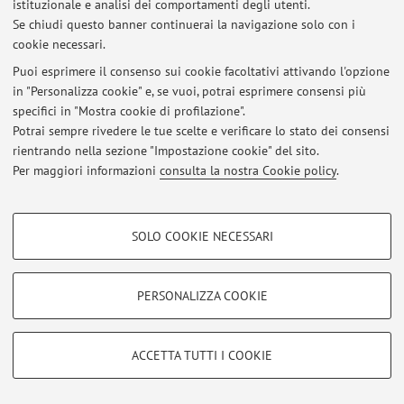
istituzionale e analisi dei comportamenti degli utenti.
Area riservata
Se chiudi questo banner continuerai la navigazione solo con i
Accedi tramite
login
per gestire tutti i contenuti del sito.
cookie necessari.
Puoi esprimere il consenso sui cookie facoltativi attivando l'opzione
in "Personalizza cookie" e, se vuoi, potrai esprimere consensi più
© 2026 - ALMA MATER STUDIORUM - Università di Bologna - Via
Zamboni, 33 - 40126 Bologna - Partita IVA: 01131710376
specifici in "Mostra cookie di profilazione".
Privacy
|
Note legali
|
Impostazioni Cookie
Potrai sempre rivedere le tue scelte e verificare lo stato dei consensi
rientrando nella sezione "Impostazione cookie" del sito.
Per maggiori informazioni
consulta la nostra Cookie policy
.
COOKIE DI PROFILAZIONE - FACOLTATIVI
SOLO COOKIE NECESSARI
Si tratta di cookie utilizzati per analizzare le caratteristiche della navigazione
degli utenti, creare profili in base al loro comportamento sul sito, per analisi
di marketing.
PERSONALIZZA COOKIE
Mostra cookie di profilazione
Google/Youtube Video
COOKIE TECNICI - NECESSARI
ACCETTA TUTTI I COOKIE
Facebook
Si tratta di cookie tecnici utilizzati, a titolo esemplificativo, per il corretto
Vimeo
funzionamento del sito, salvare le preferenze di navigazione, per il