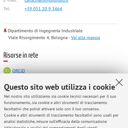
Tel:
+39 051 20 9 3464
Dipartimento di Ingegneria Industriale
Viale Risorgimento 4, Bologna -
Vai alla mappa
Risorse in rete
ORCID
Questo sito web utilizza i cookie
Orario di ricevimento
Nel nostro sito utilizziamo sia cookie tecnici necessari per il suo
funzionamento, sia cookie e altri strumenti di tracciamento
Ricevimento
su richiesta
previo contatto
via email
facoltativi che potrai attivare solo con il tuo consenso.
(carla.martini@unibo.it). Il mio ufficio si trova presso il
Cookie e altri strumenti di tracciamento facoltativi sono usati per
laboratorio di Metallurgia, all'interno dell’ex edificio di
analisi statistiche, misure sull'efficacia della comunicazione
Chimica Industriale (seguire cartelli per "DIN Metallurgia"),
istituzionale e analisi dei comportamenti degli utenti.