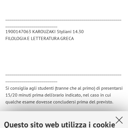
__________________________________________________________
__________________________
1900147063 KAROUZAKI Styliani 14.30
FILOLOGIA E LETTERATURA GRECA
__________________________________________________________
__________________________
Si consiglia agli studenti (tranne che al primo) di presentarsi
15/20 minuti prima dell'orario indicato, nel caso in cui
qualche esame dovesse concludersi prima del previsto.
__________________________________________________________
__________________________
Questo sito web utilizza i cookie
Pubblicato il: 10 maggio 2026