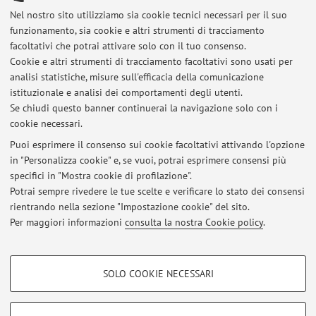
Nel nostro sito utilizziamo sia cookie tecnici necessari per il suo
funzionamento, sia cookie e altri strumenti di tracciamento
facoltativi che potrai attivare solo con il tuo consenso.
Cookie e altri strumenti di tracciamento facoltativi sono usati per
Ultimi avvisi
analisi statistiche, misure sull'efficacia della comunicazione
Calendario esami del 21 luglio 2026
istituzionale e analisi dei comportamenti degli utenti.
Se chiudi questo banner continuerai la navigazione solo con i
Pubblicato il: 18 luglio 2026
cookie necessari.
Esami del 21 luglio 2026
Puoi esprimere il consenso sui cookie facoltativi attivando l'opzione
Pubblicato il: 14 luglio 2026
in "Personalizza cookie" e, se vuoi, potrai esprimere consensi più
specifici in "Mostra cookie di profilazione".
Calendario esami del 7 luglio 2026
Potrai sempre rivedere le tue scelte e verificare lo stato dei consensi
Pubblicato il: 05 luglio 2026
rientrando nella sezione "Impostazione cookie" del sito.
Per maggiori informazioni
consulta la nostra Cookie policy
.
Tutti gli avvisi
COOKIE DI PROFILAZIONE - FACOLTATIVI
SOLO COOKIE NECESSARI
Si tratta di cookie utilizzati per analizzare le caratteristiche della navigazione
Area riservata
degli utenti, creare profili in base al loro comportamento sul sito, per analisi
Accedi tramite
login
per gestire tutti i contenuti del sito.
di marketing.