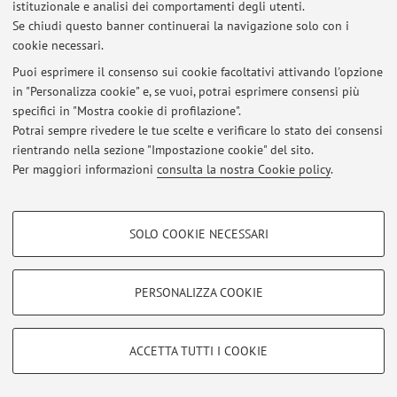
Calendario esami del 21 luglio 2026
istituzionale e analisi dei comportamenti degli utenti.
Se chiudi questo banner continuerai la navigazione solo con i
Pubblicato il: 18 luglio 2026
cookie necessari.
Esami del 21 luglio 2026
Puoi esprimere il consenso sui cookie facoltativi attivando l'opzione
Pubblicato il: 14 luglio 2026
in "Personalizza cookie" e, se vuoi, potrai esprimere consensi più
specifici in "Mostra cookie di profilazione".
Calendario esami del 7 luglio 2026
Potrai sempre rivedere le tue scelte e verificare lo stato dei consensi
Pubblicato il: 05 luglio 2026
rientrando nella sezione "Impostazione cookie" del sito.
Per maggiori informazioni
consulta la nostra Cookie policy
.
Tutti gli avvisi
COOKIE DI PROFILAZIONE - FACOLTATIVI
SOLO COOKIE NECESSARI
Si tratta di cookie utilizzati per analizzare le caratteristiche della navigazione
Area riservata
degli utenti, creare profili in base al loro comportamento sul sito, per analisi
Accedi tramite
login
per gestire tutti i contenuti del sito.
di marketing.
PERSONALIZZA COOKIE
Mostra cookie di profilazione
© 2026 - ALMA MATER STUDIORUM - Università di Bologna - Via
Google/Youtube Video
COOKIE TECNICI - NECESSARI
ACCETTA TUTTI I COOKIE
Zamboni, 33 - 40126 Bologna - Partita IVA: 01131710376
Facebook
Privacy
|
Note legali
|
Impostazioni Cookie
Si tratta di cookie tecnici utilizzati, a titolo esemplificativo, per il corretto
Vimeo
funzionamento del sito, salvare le preferenze di navigazione, per il