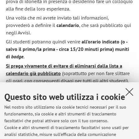
prova di idoneità in presenza o desiderino fare un colloquio
alla fine della loro esperienza.
Una volta che mi avrete inviato tali informazioni,
provvederò a definire il
calendario
, che sarà pubblicato qui
negli Avvisi.
Gli studenti potranno quindi venire
all’orario indicato (o -
salvo il primo/la prima - circa 15/20 minuti prima) muniti
di
badge
.
Si prega vivamente di evitare di eliminarsi dalla lista a
calendario già pubblicato
(soprattutto per non fare slittare
gli orari, con conseguenti disagi per tutti gli altri studenti).
Grazie a tutti della collaborazione.
Questo sito web utilizza i cookie
Pubblicato il: 04 maggio 2026
Nel nostro sito utilizziamo sia cookie tecnici necessari per il suo
funzionamento, sia cookie e altri strumenti di tracciamento
facoltativi che potrai attivare solo con il tuo consenso.
Cookie e altri strumenti di tracciamento facoltativi sono usati per
Ultimi avvisi
analisi statistiche, misure sull'efficacia della comunicazione