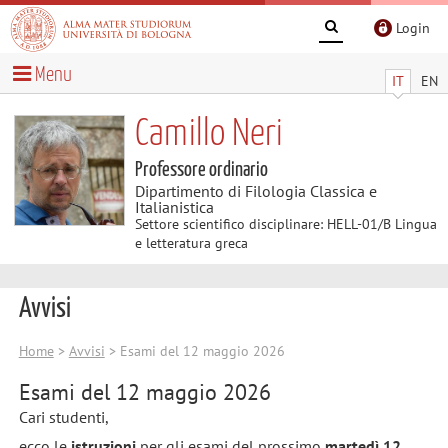
Login
Menu
IT
EN
Camillo Neri
Professore ordinario
Dipartimento di Filologia Classica e
Italianistica
Settore scientifico disciplinare: HELL-01/B Lingua
e letteratura greca
Avvisi
Home
>
Avvisi
> Esami del 12 maggio 2026
Esami del 12 maggio 2026
Cari studenti,
ecco le
istruzioni
per gli esami del prossimo
martedì 12