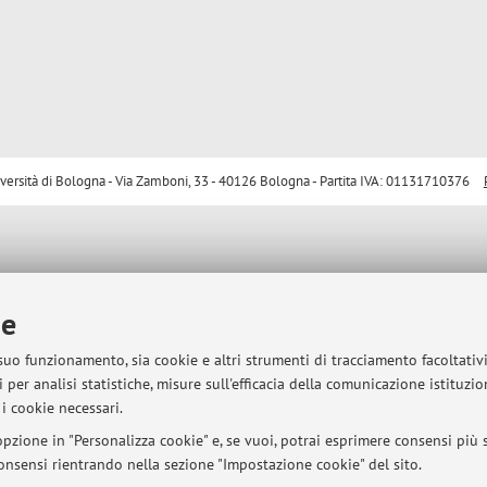
sità di Bologna - Via Zamboni, 33 - 40126 Bologna - Partita IVA: 01131710376
ie
 suo funzionamento, sia cookie e altri strumenti di tracciamento facoltativ
 per analisi statistiche, misure sull'efficacia della comunicazione istituzi
i cookie necessari.
pzione in "Personalizza cookie" e, se vuoi, potrai esprimere consensi più sp
 consensi rientrando nella sezione "Impostazione cookie" del sito.