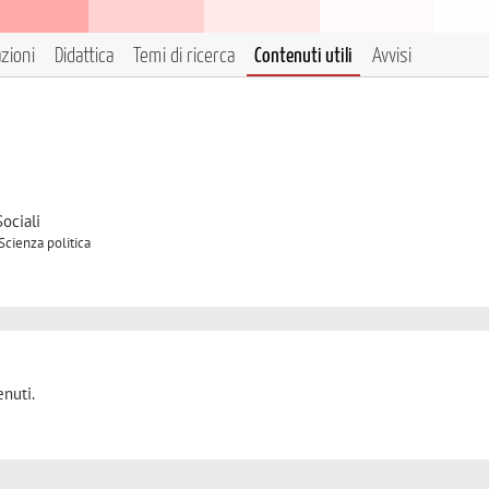
azioni
Didattica
Temi di ricerca
Contenuti utili
Avvisi
ociali
Scienza politica
nuti.