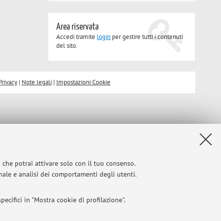
Area riservata
Accedi tramite
login
per gestire tutti i contenuti
del sito.
Privacy
|
Note legali
|
Impostazioni Cookie
i che potrai attivare solo con il tuo consenso.
onale e analisi dei comportamenti degli utenti.
ecifici in "Mostra cookie di profilazione".