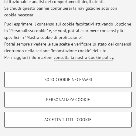
istituzionale e analisi dei comportamenti degli utenti.
Se chiudi questo banner continuerai la navigazione solo con i
cookie necessari.
Puoi esprimere il consenso sui cookie facoltativi attivando l'opzione
in "Personalizza cookie" e, se vuoi, potrai esprimere consensi più
Area riservata
specifici in "Mostra cookie di profilazione".
Accedi tramite
login
per gestire tutti i contenuti del sito.
Potrai sempre rivedere le tue scelte e verificare lo stato dei consensi
rientrando nella sezione "Impostazione cookie" del sito.
Per maggiori informazioni
consulta la nostra Cookie policy
.
© 2026 - ALMA MATER STUDIORUM - Università di Bologna - Via
Zamboni, 33 - 40126 Bologna - Partita IVA: 01131710376
COOKIE DI PROFILAZIONE - FACOLTATIVI
Privacy
|
Note legali
|
Impostazioni Cookie
SOLO COOKIE NECESSARI
Si tratta di cookie utilizzati per analizzare le caratteristiche della navigazione
degli utenti, creare profili in base al loro comportamento sul sito, per analisi
di marketing.
PERSONALIZZA COOKIE
Mostra cookie di profilazione
Google/Youtube Video
COOKIE TECNICI - NECESSARI
ACCETTA TUTTI I COOKIE
Facebook
Si tratta di cookie tecnici utilizzati, a titolo esemplificativo, per il corretto
Vimeo
funzionamento del sito, salvare le preferenze di navigazione, per il