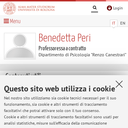
Login
Menu
IT
EN
Benedetta Peri
Professoressa a contratto
Dipartimento di Psicologia "Renzo Canestrari"
Contenuti utili
Questo sito web utilizza i cookie
Al momento non sono presenti contenuti.
Nel nostro sito utilizziamo sia cookie tecnici necessari per il suo
funzionamento, sia cookie e altri strumenti di tracciamento
facoltativi che potrai attivare solo con il tuo consenso.
Ultimi avvisi
Cookie e altri strumenti di tracciamento facoltativi sono usati per
analisi statistiche, misure sull'efficacia della comunicazione
Al momento non sono presenti avvisi.