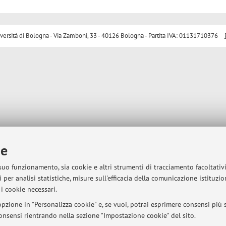
sità di Bologna - Via Zamboni, 33 - 40126 Bologna - Partita IVA: 01131710376
ie
 suo funzionamento, sia cookie e altri strumenti di tracciamento facoltativ
 per analisi statistiche, misure sull'efficacia della comunicazione istituzi
i cookie necessari.
pzione in "Personalizza cookie" e, se vuoi, potrai esprimere consensi più sp
 consensi rientrando nella sezione "Impostazione cookie" del sito.