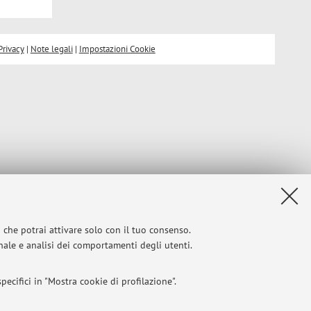
Privacy
|
Note legali
|
Impostazioni Cookie
i che potrai attivare solo con il tuo consenso.
onale e analisi dei comportamenti degli utenti.
ecifici in "Mostra cookie di profilazione".