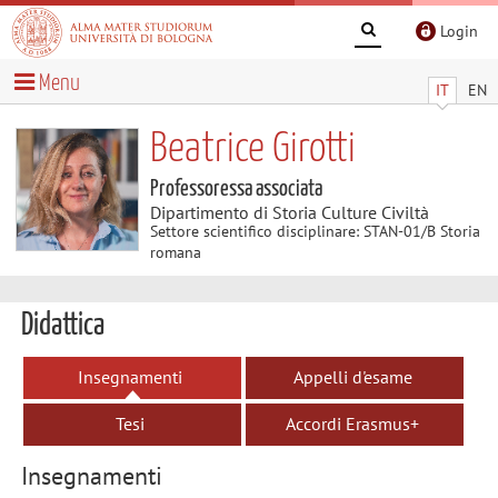
Login
Menu
IT
EN
Beatrice Girotti
Professoressa associata
Dipartimento di Storia Culture Civiltà
Settore scientifico disciplinare: STAN-01/B Storia
romana
Didattica
Insegnamenti
Appelli d'esame
Tesi
Accordi Erasmus+
Insegnamenti