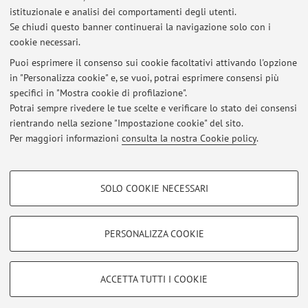
Storia della Tarda antichità LM
istituzionale e analisi dei comportamenti degli utenti.
Se chiudi questo banner continuerai la navigazione solo con i
Pubblicato il: 09 marzo 2026
cookie necessari.
Lezione 9 marzo 2026 Storia delle donne nel mondo classico
Puoi esprimere il consenso sui cookie facoltativi attivando l'opzione
Pubblicato il: 09 marzo 2026
in "Personalizza cookie" e, se vuoi, potrai esprimere consensi più
specifici in "Mostra cookie di profilazione".
TARDA ANTICHITà (1): sospensione lezioni 16 e 17 settembre 2025
Potrai sempre rivedere le tue scelte e verificare lo stato dei consensi
Pubblicato il: 15 settembre 2025
rientrando nella sezione "Impostazione cookie" del sito.
Per maggiori informazioni
consulta la nostra Cookie policy
.
Tutti gli avvisi
COOKIE DI PROFILAZIONE - FACOLTATIVI
SOLO COOKIE NECESSARI
Si tratta di cookie utilizzati per analizzare le caratteristiche della navigazione
Area riservata
degli utenti, creare profili in base al loro comportamento sul sito, per analisi
Accedi tramite
login
per gestire tutti i contenuti del sito.
di marketing.
PERSONALIZZA COOKIE
Mostra cookie di profilazione
© 2026 - ALMA MATER STUDIORUM - Università di Bologna - Via
Google/Youtube Video
COOKIE TECNICI - NECESSARI
ACCETTA TUTTI I COOKIE
Zamboni, 33 - 40126 Bologna - Partita IVA: 01131710376
Facebook
Privacy
|
Note legali
|
Impostazioni Cookie
Si tratta di cookie tecnici utilizzati, a titolo esemplificativo, per il corretto