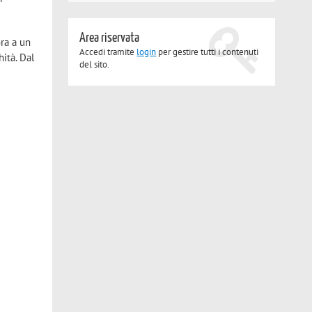
Area riservata
ora a un
Accedi tramite
login
per gestire tutti i contenuti
hità. Dal
del sito.