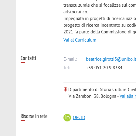
transculturale che si focalizza sul co
aristocratico.
Impegnata in progetti di ricerca nazio
progetto di ricerca incentrato su codic
2021 fa parte della Commissione di ges
Vai al Curriculum
Contatti
E-mail:
beatrice.girotti3@unibo.i
Tel:
+39 051 20 9 8384
Dipartimento di Storia Culture Civi
Via Zamboni 38, Bologna -
Vai alla
Risorse in rete
ORCID