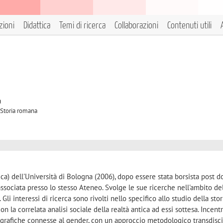
zioni
Didattica
Temi di ricerca
Collaborazioni
Contenuti utili
à
 Storia romana
tica) dell'Università di Bologna (2006), dopo essere stata borsista post d
associata presso lo stesso Ateneo. Svolge le sue ricerche nell'ambito del
 Gli interessi di ricerca sono rivolti nello specifico allo studio della stor
on la correlata analisi sociale della realtà antica ad essi sottesa. Incent
ografiche connesse al gender, con un approccio metodologico transdisci