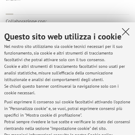
Collaborazione con:
University of Orebro
Questo sito web utilizza i cookie
Paese:
Nel nostro sito utilizziamo sia cookie tecnici necessari per il suo
Svezia
funzionamento, sia cookie e altri strumenti di tracciamento
Descrizione:
facoltativi che potrai attivare solo con il tuo consenso.
Collaborazione su nutrizione, attività fisica e malattie
Cookie e altri strumenti di tracciamento facoltativi sono usati per
analisi statistiche, misure sull'efficacia della comunicazione
metaboliche
istituzionale e analisi dei comportamenti degli utenti.
Se chiudi questo banner continuerai la navigazione solo con i
cookie necessari.
Puoi esprimere il consenso sui cookie facoltativi attivando l'opzione
in "Personalizza cookie" e, se vuoi, potrai esprimere consensi più
Ultimi avvisi
specifici in "Mostra cookie di profilazione".
Tirocinio formativo per tesi di laurea
Potrai sempre rivedere le tue scelte e verificare lo stato dei consensi
Pubblicato il: 16 marzo 2020
rientrando nella sezione "Impostazione cookie" del sito.