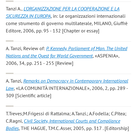
Tanzi A.
,
L'ORGANIZZAZIONE PER LA COOPERAZIONE E LA
SICUREZZA IN EUROPA
, in: Le organizzazioni internazionali
come strumento di governo multilaterale, MILANO, Giuffrè
Editore, 2006, pp. 95 - 132 [Chapter or essay]
A. Tanzi
, Review of:
P. Kennedy, Parliament of Man. The United
Nations and the Quest for Wprld Government
, «ASPENIA»,
2006, 34, pp. 251 - 255 [Review]
A. Tanzi
,
Remarks on Democracy in Contemporary International
Law
, «LA COMUNITÀ INTERNAZIONALE», 2006, 2, pp. 289 -
309 [Scientific article]
T.Treves;M.Frigessi di Rattalma; A.Tanzi.; A.Fodella; C.Pitea;
C.Ragni
,
Civil Society, International Courts and Compliance
Bodies
, THE HAGUE, T.M.C. Asser, 2005, pp. 317 . [Editorship]