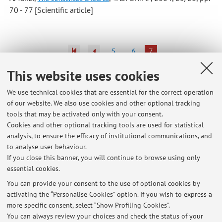
70 - 77 [Scientific article]
5
6
7
This website uses cookies
Publications prior to 2004
We use technical cookies that are essential for the correct operation
of our website. We also use cookies and other optional tracking
tools that may be activated only with your consent.
Cookies and other optional tracking tools are used for statistical
Latest news
analysis, to ensure the efficacy of institutional communications, and
Prof. Tanzi's exams
to analyse user behaviour.
If you close this banner, you will continue to browse using only
Published on: September 26 2025
essential cookies.
Professor Tanzi's lectures
You can provide your consent to the use of optional cookies by
Published on: September 15 2024
activating the “Personalise Cookies” option. If you wish to express a
more specific consent, select “Show Profiling Cookies”.
Grand Chamber (ECtHR) rulings in the climate change cases
You can always review your choices and check the status of your