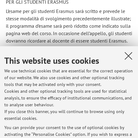
PER GLI STUDENTI ERASMUS
L’esame per gli studenti Erasmus sarà scritto e prevede le
stesse modalità di svolgimento precedentemente illustrate;
il programma d’esame sarà però ridotto come indicato sulla
pagina web del corso. In occasione dell’appello, gli studenti
dovranno ricordare al docente di essere studenti Erasmus.
Published on: December 15 2020
This website uses cookies
We use technical cookies that are essential for the correct operation
of our website. We also use cookies and other optional tracking
Latest news
tools that may be activated only with your consent.
Cookies and other optional tracking tools are used for statistical
LABORATORIO DIDATTICA E PEDAGOGIA SPECIALE -
analysis, to ensure the efficacy of institutional communications, and
AGGIORNAMENTO ALLERTA METEO
to analyse user behaviour.
Published on: May 16 2023
If you close this banner, you will continue to browse using only
essential cookies.
Lessons cancelled and new dates
Published on: March 15 2022
You can provide your consent to the use of optional cookies by
activating the “Personalise Cookies” option. If you wish to express a