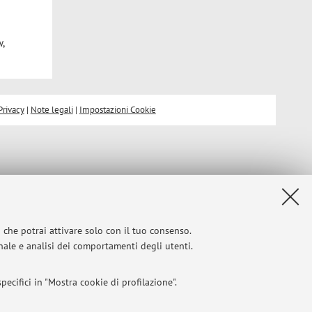
w,
Privacy
|
Note legali
|
Impostazioni Cookie
i che potrai attivare solo con il tuo consenso.
onale e analisi dei comportamenti degli utenti.
ecifici in "Mostra cookie di profilazione".