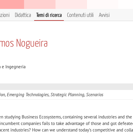
azioni
Didattica
Temi di ricerca
Contenuti utili
Avvisi
amos Nogueira
a e Ingegneria
ion, Emerging Technologies, Strategic Planning, Scenarios
n studying Business Ecosystems, containing several industries and the 
 incumbent companies fails to take advantage of those and got defeat
cent industries? How can we understand today’s competitive and coll