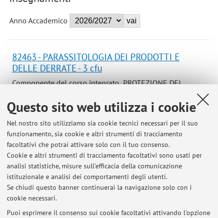
Anno Accademico
82463 - PARASSITOLOGIA DEI PRODOTTI E
DELLE DERRATE - 3 cfu
Componente del corso integrato PROTEZIONE DEI
PRODOTTI E DELLE DERRATE (C.I.)
Questo sito web utilizza i cookie
(CURRICULUM MEDICINA DELLE PIANTE)
Campus:
Bologna
Nel nostro sito utilizziamo sia cookie tecnici necessari per il suo
funzionamento, sia cookie e altri strumenti di tracciamento
Laurea Magistrale in Scienze e tecnologie
Corso:
facoltativi che potrai attivare solo con il tuo consenso.
agrarie
Cookie e altri strumenti di tracciamento facoltativi sono usati per
Periodo delle lezioni: dal 23 settembre 2026 al 2
analisi statistiche, misure sull'efficacia della comunicazione
dicembre 2026
istituzionale e analisi dei comportamenti degli utenti.
Se chiudi questo banner continuerai la navigazione solo con i
cookie necessari.
Puoi esprimere il consenso sui cookie facoltativi attivando l'opzione