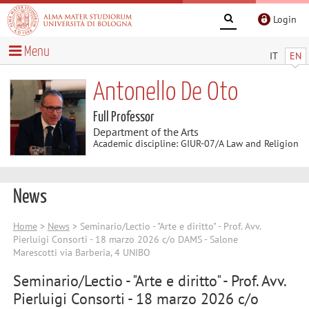
Login
Menu
IT
EN
Antonello De Oto
Full Professor
Department of the Arts
Academic discipline: GIUR-07/A Law and Religion
News
Home
>
News
> Seminario/Lectio - "Arte e diritto" - Prof. Avv.
Pierluigi Consorti - 18 marzo 2026 c/o DAMS - Salone
Marescotti via Barberia, 4 UNIBO
Seminario/Lectio - "Arte e diritto" - Prof. Avv.
Pierluigi Consorti - 18 marzo 2026 c/o