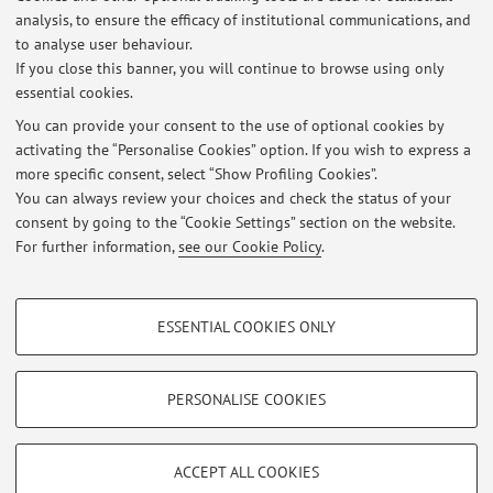
analysis, to ensure the efficacy of institutional communications, and
to analyse user behaviour.
If you close this banner, you will continue to browse using only
essential cookies.
You can provide your consent to the use of optional cookies by
activating the “Personalise Cookies” option. If you wish to express a
Latest news
more specific consent, select “Show Profiling Cookies”.
You can always review your choices and check the status of your
At the moment no news are available.
consent by going to the “Cookie Settings” section on the website.
For further information,
see our Cookie Policy
.
PROFILING COOKIES - OPTIONAL
ESSENTIAL COOKIES ONLY
Restricted area
These cookies are used to analyse user browsing patterns, create user profiles
based on browsing behaviour, and for marketing analysis.
Login
to manage all website contents.
Show profiling cookies
PERSONALISE COOKIES
Google/Youtube Video
TECHNICAL COOKIES - ESSENTIAL
© 2026 - ALMA MATER STUDIORUM - Università di Bologna - Via
Facebook
ACCEPT ALL COOKIES
Zamboni, 33 - 40126 Bologna - Partita IVA: 01131710376
Technical cookies are used for a range of different purposes, including but not