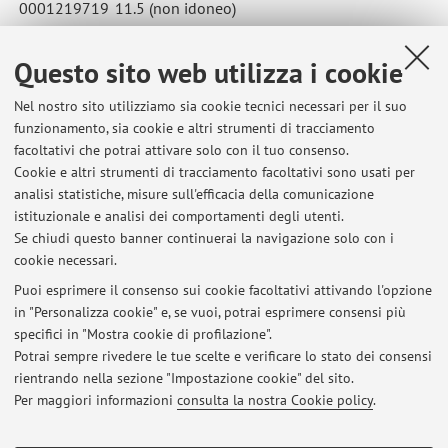
0001219719
11.5 (non idoneo)
Pubblicato il: 03 luglio 2026
Questo sito web utilizza i cookie
Nel nostro sito utilizziamo sia cookie tecnici necessari per il suo
funzionamento, sia cookie e altri strumenti di tracciamento
Ultimi avvisi
facoltativi che potrai attivare solo con il tuo consenso.
Cookie e altri strumenti di tracciamento facoltativi sono usati per
Risultati del corso di LINGUA E CULTURA DEI PAESI DI LINGUA
analisi statistiche, misure sull'efficacia della comunicazione
INGLESE (PRIMA LINGUA) II (B2507)
istituzionale e analisi dei comportamenti degli utenti.
Pubblicato il: 24 luglio 2026
Se chiudi questo banner continuerai la navigazione solo con i
cookie necessari.
Risultati della prova di grammatica del 1 Luglio
Pubblicato il: 03 luglio 2026
Puoi esprimere il consenso sui cookie facoltativi attivando l'opzione
in "Personalizza cookie" e, se vuoi, potrai esprimere consensi più
specifici in "Mostra cookie di profilazione".
Risultati della prova di Lingua Inglese monografico (comprensivi
della parte di grammatica) del giorno 01 luglio 2026
Potrai sempre rivedere le tue scelte e verificare lo stato dei consensi
Pubblicato il: 01 luglio 2026
rientrando nella sezione "Impostazione cookie" del sito.
Per maggiori informazioni
consulta la nostra Cookie policy
.
Tutti gli avvisi