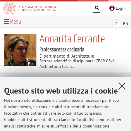
Login
Menu
IT
EN
Annarita Ferrante
Professoressa ordinaria
Dipartimento di Architettura
Settore scientifico disciplinare: CEAR-08/A
Architettura tecnica
Avvisi
Questo sito web utilizza i cookie
Al momento non sono presenti avvisi.
Nel nostro sito utilizziamo sia cookie tecnici necessari per il suo
funzionamento, sia cookie e altri strumenti di tracciamento
facoltativi che potrai attivare solo con il tuo consenso.
Cookie e altri strumenti di tracciamento facoltativi sono usati per
Area riservata
analisi statistiche, misure sull'efficacia della comunicazione
Accedi tramite
login
per gestire tutti i contenuti del sito.