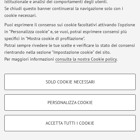
istituzionale e analisi dei comportamenti degli utenti.
Se chiudi questo banner continuerai la navigazione solo con i
cookie necessari.
© 2026 - ALMA MATER STUDIORUM - Università di Bologna - Via
Puoi esprimere il consenso sui cookie facoltativi attivando l'opzione
Zamboni, 33 - 40126 Bologna - Partita IVA: 01131710376
in "Personalizza cookie" e, se vuoi, potrai esprimere consensi più
Privacy
|
Note legali
|
Impostazioni Cookie
specifici in "Mostra cookie di profilazione".
Potrai sempre rivedere le tue scelte e verificare lo stato dei consensi
rientrando nella sezione "Impostazione cookie" del sito.
Per maggiori informazioni
consulta la nostra Cookie policy
.
COOKIE DI PROFILAZIONE - FACOLTATIVI
SOLO COOKIE NECESSARI
Si tratta di cookie utilizzati per analizzare le caratteristiche della navigazione
degli utenti, creare profili in base al loro comportamento sul sito, per analisi
di marketing.
PERSONALIZZA COOKIE
Mostra cookie di profilazione
Google/Youtube Video
COOKIE TECNICI - NECESSARI
ACCETTA TUTTI I COOKIE
Facebook
Si tratta di cookie tecnici utilizzati, a titolo esemplificativo, per il corretto
Vimeo
funzionamento del sito, salvare le preferenze di navigazione, per il