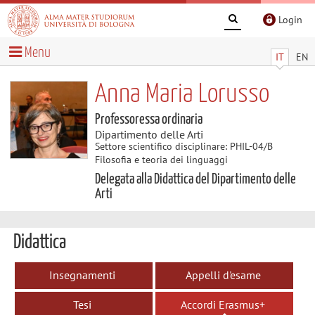
Login
Menu
IT
EN
Anna Maria Lorusso
Professoressa ordinaria
Dipartimento delle Arti
Settore scientifico disciplinare: PHIL-04/B
Filosofia e teoria dei linguaggi
Delegata alla Didattica del Dipartimento delle
Arti
Didattica
Insegnamenti
Appelli d'esame
Tesi
Accordi Erasmus+