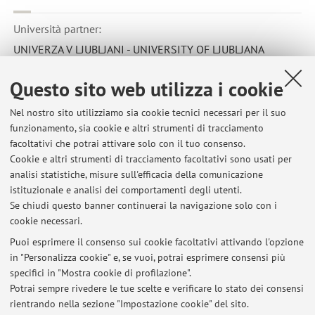
Università partner:
UNIVERZA V LJUBLJANI - UNIVERSITY OF LJUBLJANA
Paese:
Questo sito web utilizza i cookie
Slovenia
Codice Erasmus:
Nel nostro sito utilizziamo sia cookie tecnici necessari per il suo
funzionamento, sia cookie e altri strumenti di tracciamento
SI LJUBLJA01
facoltativi che potrai attivare solo con il tuo consenso.
Area disciplinare:
Cookie e altri strumenti di tracciamento facoltativi sono usati per
analisi statistiche, misure sull'efficacia della comunicazione
0314 - Sociology and cultural studies
istituzionale e analisi dei comportamenti degli utenti.
Se chiudi questo banner continuerai la navigazione solo con i
cookie necessari.
Puoi esprimere il consenso sui cookie facoltativi attivando l'opzione
in "Personalizza cookie" e, se vuoi, potrai esprimere consensi più
Ultimi avvisi
specifici in "Mostra cookie di profilazione".
REGOLE E TEMI PER LA TESI DI TRIENNALE
Potrai sempre rivedere le tue scelte e verificare lo stato dei consensi
Pubblicato il: 24 febbraio 2024
rientrando nella sezione "Impostazione cookie" del sito.