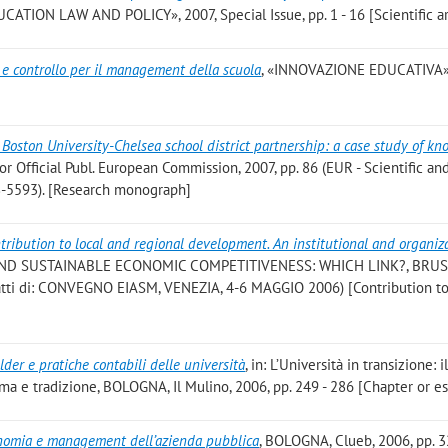
ON LAW AND POLICY», 2007, Special Issue, pp. 1 - 16 [Scientific ar
e controllo per il management della scuola
, «INNOVAZIONE EDUCATIVA», 
 Boston University-Chelsea school district partnership: a case study of k
 Official Publ. European Commission, 2007, pp. 86 (EUR - Scientific an
8-5593). [Research monograph]
ntribution to local and regional development. An institutional and organiz
Y AND SUSTAINABLE ECONOMIC COMPETITIVENESS: WHICH LINK?, BRUS
(atti di: CONVEGNO EIASM, VENEZIA, 4-6 MAGGIO 2006) [Contribution t
der e pratiche contabili delle università
, in: L’Università in transizione: i
rma e tradizione, BOLOGNA, Il Mulino, 2006, pp. 249 - 286 [Chapter or e
nomia e management dell’azienda pubblica
, BOLOGNA, Clueb, 2006, pp. 3