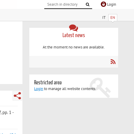
Login
IT
EN
Latest news
At the moment no news are available.
Restricted area
Login
to manage all website contents.
, pp. 1 -