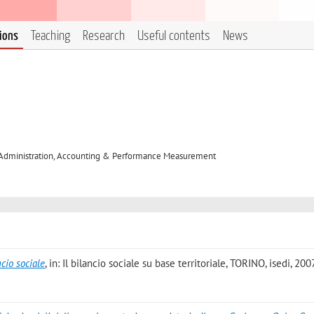
tions
Teaching
Research
Useful contents
News
 Administration, Accounting & Performance Measurement
ncio sociale
, in: Il bilancio sociale su base territoriale, TORINO, isedi, 2007