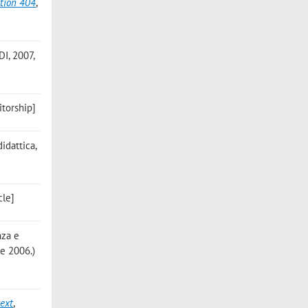
ction 404
,
DI, 2007,
itorship]
didattica,
cle]
nza e
re 2006.)
text
,