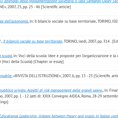
efici aziendali della regolamentazione societaria. Il caso Sarbanes-Oxley Se
007, 25, pp. 25 - 46 [Scientific article]
uola dell'autonomia
, in: Il bilancio sociale su base territoriale, TORINO, ISE
V.,
Il bilancio sociale su base territoriale
, TORINO, isedi, 2007, pp. 314 . [Ed
a scuola
, in: Voci della scuola: Idee e proposte per l'organizzazione e la 
 (Voci della Scuola) [Chapter or essay]
onsabile
, «RIVISTA DELL'ISTRUZIONE», 2007, 6, pp. 15 - 23 [Scientific arti
pubblico privato. Aspetti di risk management delle grandi opere.
, in: Fina
ino, 2007, pp. 1 - 12 (atti di: XXIX Convegno AIDEA, Roma, 28-29 settemb
ings]
cational Leadership: linkage between theory and praxis in Italian con