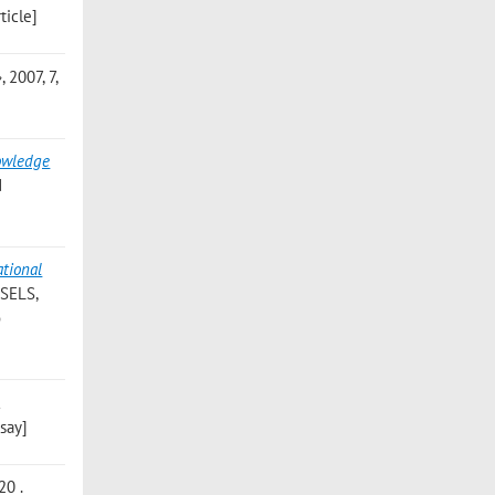
ticle]
2007, 7,
nowledge
d
ational
SELS,
o
l
ssay]
20 .