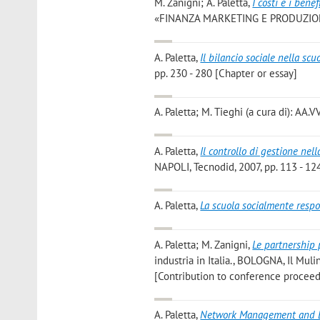
M. Zanigni; A. Paletta
,
I costi e i ben
«FINANZA MARKETING E PRODUZIONE», 2
A. Paletta
,
Il bilancio sociale nella sc
pp. 230 - 280 [Chapter or essay]
A. Paletta; M. Tieghi
(a cura di): AA.V
A. Paletta
,
Il controllo di gestione nell
NAPOLI, Tecnodid, 2007, pp. 113 - 124
A. Paletta
,
La scuola socialmente resp
A. Paletta; M. Zanigni
,
Le partnership 
industria in Italia., BOLOGNA, Il Mul
[Contribution to conference proceed
A. Paletta
,
Network Management and Edu