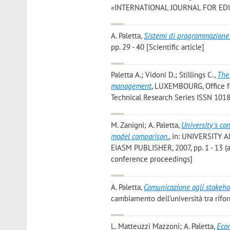
«INTERNATIONAL JOURNAL FOR EDUCATI
A. Paletta
,
Sistemi di programmazione 
pp. 29 - 40 [Scientific article]
Paletta A.; Vidoni D.; Stillings C.
,
The
management
, LUXEMBOURG, Office for
Technical Research Series ISSN 101
M. Zanigni; A. Paletta
,
University's co
model comparison.
, in: UNIVERSIT
EIASM PUBLISHER, 2007, pp. 1 - 13 
conference proceedings]
A. Paletta
,
Comunicazione agli stakehol
cambiamento dell’università tra rifo
L. Matteuzzi Mazzoni; A. Paletta
,
Eco