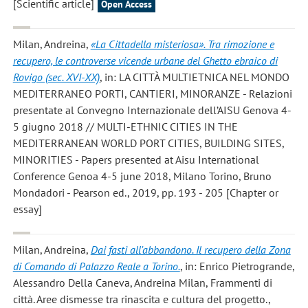
[Scientific article]
Open Access
Milan, Andreina
,
«La Cittadella misteriosa». Tra rimozione e
recupero, le controverse vicende urbane del Ghetto ebraico di
Rovigo (sec. XVI-XX)
, in: LA CITTÀ MULTIETNICA NEL MONDO
MEDITERRANEO PORTI, CANTIERI, MINORANZE - Relazioni
presentate al Convegno Internazionale dell’AISU Genova 4-
5 giugno 2018 // MULTI-ETHNIC CITIES IN THE
MEDITERRANEAN WORLD PORT CITIES, BUILDING SITES,
MINORITIES - Papers presented at Aisu International
Conference Genoa 4-5 june 2018, Milano Torino, Bruno
Mondadori - Pearson ed., 2019, pp. 193 - 205 [Chapter or
essay]
Milan, Andreina
,
Dai fasti all'abbandono. Il recupero della Zona
di Comando di Palazzo Reale a Torino.
, in: Enrico Pietrogrande,
Alessandro Della Caneva, Andreina Milan, Frammenti di
città. Aree dismesse tra rinascita e cultura del progetto.,