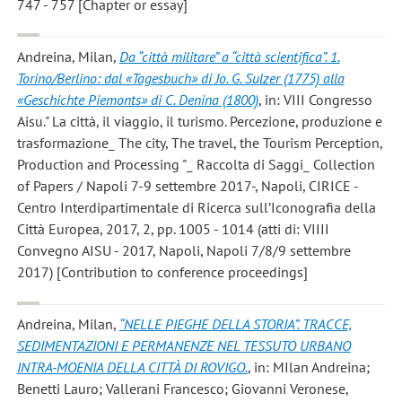
747 - 757 [Chapter or essay]
Andreina, Milan
,
Da “città militare” a “città scientifica”. 1.
Torino/Berlino: dal «Tagesbuch» di Jo. G. Sulzer (1775) alla
«Geschichte Piemonts» di C. Denina (1800)
, in: VIII Congresso
Aisu." La città, il viaggio, il turismo. Percezione, produzione e
trasformazione_ The city, The travel, the Tourism Perception,
Production and Processing "_ Raccolta di Saggi_ Collection
of Papers / Napoli 7-9 settembre 2017-, Napoli, CIRICE -
Centro Interdipartimentale di Ricerca sull’Iconografia della
Città Europea, 2017, 2, pp. 1005 - 1014 (atti di: VIIII
Convegno AISU - 2017, Napoli, Napoli 7/8/9 settembre
2017) [Contribution to conference proceedings]
Andreina, Milan
,
“NELLE PIEGHE DELLA STORIA”. TRACCE,
SEDIMENTAZIONI E PERMANENZE NEL TESSUTO URBANO
INTRA-MOENIA DELLA CITTÀ DI ROVIGO.
, in: MIlan Andreina;
Benetti Lauro; Vallerani Francesco; Giovanni Veronese,