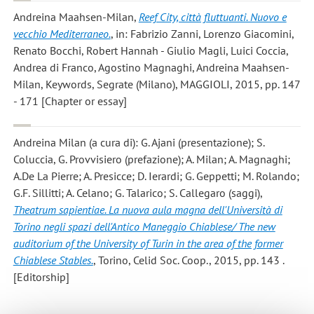
Andreina Maahsen-Milan
,
Reef City, città fluttuanti. Nuovo e
vecchio Mediterraneo.
, in: Fabrizio Zanni, Lorenzo Giacomini,
Renato Bocchi, Robert Hannah - Giulio Magli, Luici Coccia,
Andrea di Franco, Agostino Magnaghi, Andreina Maahsen-
Milan, Keywords, Segrate (Milano), MAGGIOLI, 2015, pp. 147
- 171 [Chapter or essay]
Andreina Milan
(a cura di): G. Ajani (presentazione); S.
Coluccia, G. Provvisiero (prefazione); A. Milan; A. Magnaghi;
A.De La Pierre; A. Presicce; D. Ierardi; G. Geppetti; M. Rolando;
G.F. Sillitti; A. Celano; G. Talarico; S. Callegaro (saggi),
Theatrum sapientiae. La nuova aula magna dell'Università di
Torino negli spazi dell'Antico Maneggio Chiablese/ The new
auditorium of the University of Turin in the area of the former
Chiablese Stables.
, Torino, Celid Soc. Coop., 2015, pp. 143 .
[Editorship]