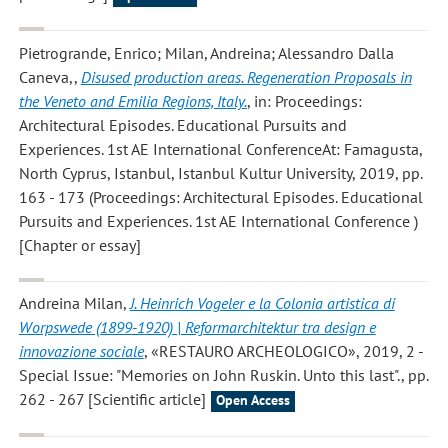
Pietrogrande, Enrico; Milan, Andreina; Alessandro Dalla
Caneva,
,
Disused production areas. Regeneration Proposals in
the Veneto and Emilia Regions, Italy.
, in: Proceedings:
Architectural Episodes. Educational Pursuits and
Experiences. 1st AE International ConferenceAt: Famagusta,
North Cyprus, Istanbul, Istanbul Kultur University, 2019, pp.
163 - 173 (Proceedings: Architectural Episodes. Educational
Pursuits and Experiences. 1st AE International Conference )
[Chapter or essay]
Andreina Milan
,
J. Heinrich Vogeler e la Colonia artistica di
Worpswede (1899-1920) | Reformarchitektur tra design e
innovazione sociale
, «RESTAURO ARCHEOLOGICO», 2019, 2 -
Special Issue: "Memories on John Ruskin. Unto this last"., pp.
262 - 267 [Scientific article]
Open Access