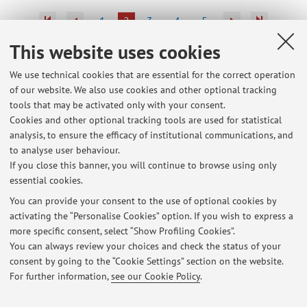
1
2
3
4
5
This website uses cookies
We use technical cookies that are essential for the correct operation
of our website. We also use cookies and other optional tracking
Latest news
tools that may be activated only with your consent.
Cookies and other optional tracking tools are used for statistical
Convegno STC 2019 Salerno - 19-20 sett. 2019.
analysis, to ensure the efficacy of institutional communications, and
Published on: June 17 2019
to analyse user behaviour.
If you close this banner, you will continue to browse using only
Convegno AISU Bologna 2019 "La città globale e la condizione
essential cookies.
urbana come fenomeno pervasivo" - 11-14 settembre 2019
Published on: June 17 2019
You can provide your consent to the use of optional cookies by
activating the “Personalise Cookies” option. If you wish to express a
more specific consent, select “Show Profiling Cookies”.
Convegno "Energia-Architettura-Paesaggio", Milano, 20 Novembre
2015.
You can always review your choices and check the status of your
Published on: December 18 2015
consent by going to the “Cookie Settings” section on the website.
For further information,
see our Cookie Policy
.
View all