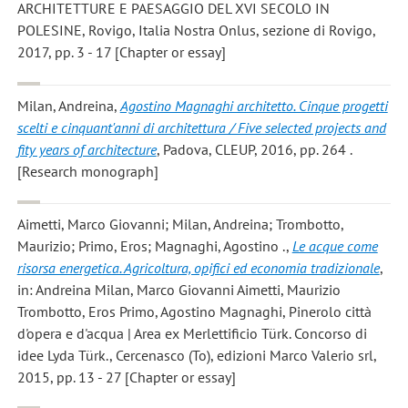
ARCHITETTURE E PAESAGGIO DEL XVI SECOLO IN
POLESINE, Rovigo, Italia Nostra Onlus, sezione di Rovigo,
2017, pp. 3 - 17 [Chapter or essay]
Milan, Andreina
,
Agostino Magnaghi architetto. Cinque progetti
scelti e cinquant'anni di architettura / Five selected projects and
fity years of architecture
, Padova, CLEUP, 2016, pp. 264 .
[Research monograph]
Aimetti, Marco Giovanni; Milan, Andreina; Trombotto,
Maurizio; Primo, Eros; Magnaghi, Agostino .
,
Le acque come
risorsa energetica. Agricoltura, opifici ed economia tradizionale
,
in: Andreina Milan, Marco Giovanni Aimetti, Maurizio
Trombotto, Eros Primo, Agostino Magnaghi, Pinerolo città
d'opera e d'acqua | Area ex Merlettificio Türk. Concorso di
idee Lyda Türk., Cercenasco (To), edizioni Marco Valerio srl,
2015, pp. 13 - 27 [Chapter or essay]