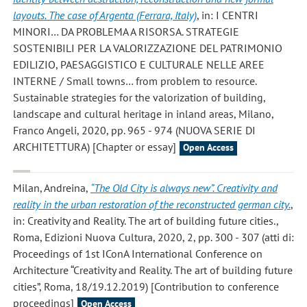
layouts. The case of Argenta (Ferrara, Italy)
, in: I CENTRI
MINORI… DA PROBLEMA A RISORSA. STRATEGIE
SOSTENIBILI PER LA VALORIZZAZIONE DEL PATRIMONIO
EDILIZIO, PAESAGGISTICO E CULTURALE NELLE AREE
INTERNE / Small towns… from problem to resource.
Sustainable strategies for the valorization of building,
landscape and cultural heritage in inland areas, Milano,
Franco Angeli, 2020, pp. 965 - 974 (NUOVA SERIE DI
ARCHITETTURA) [Chapter or essay]
Open Access
Milan, Andreina
,
“The Old City is always new”. Creativity and
reality in the urban restoration of the reconstructed german city.
,
in: Creativity and Reality. The art of building future cities.,
Roma, Edizioni Nuova Cultura, 2020, 2, pp. 300 - 307 (atti di:
Proceedings of 1st IConA International Conference on
Architecture “Creativity and Reality. The art of building future
cities”, Roma, 18/19.12.2019) [Contribution to conference
proceedings]
Open Access