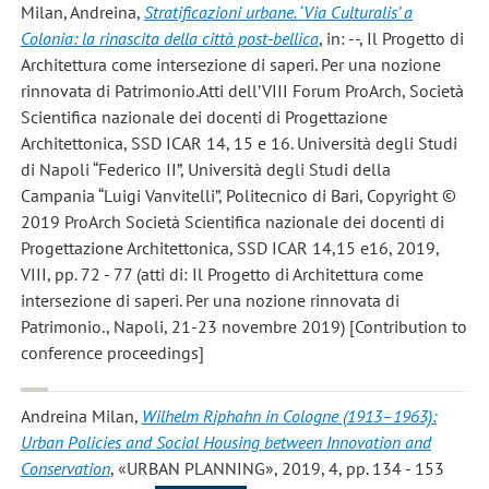
Milan, Andreina
,
Stratificazioni urbane. ‘Via Culturalis’ a
Colonia: la rinascita della città post-bellica
, in: --, Il Progetto di
Architettura come intersezione di saperi. Per una nozione
rinnovata di Patrimonio.Atti dell’VIII Forum ProArch, Società
Scientifica nazionale dei docenti di Progettazione
Architettonica, SSD ICAR 14, 15 e 16. Università degli Studi
di Napoli “Federico II”, Università degli Studi della
Campania “Luigi Vanvitelli”, Politecnico di Bari, Copyright ©
2019 ProArch Società Scientifica nazionale dei docenti di
Progettazione Architettonica, SSD ICAR 14,15 e16, 2019,
VIII, pp. 72 - 77 (atti di: Il Progetto di Architettura come
intersezione di saperi. Per una nozione rinnovata di
Patrimonio., Napoli, 21-23 novembre 2019) [Contribution to
conference proceedings]
Andreina Milan
,
Wilhelm Riphahn in Cologne (1913–1963):
Urban Policies and Social Housing between Innovation and
Conservation
, «URBAN PLANNING», 2019, 4, pp. 134 - 153