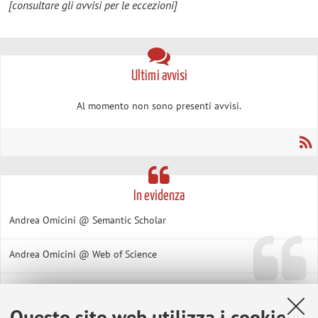
[consultare gli avvisi per le eccezioni]
Ultimi avvisi
Al momento non sono presenti avvisi.
In evidenza
Andrea Omicini @ Semantic Scholar
Andrea Omicini @ Web of Science
Pagine personali di Andrea Omicini
Questo sito web utilizza i cookie