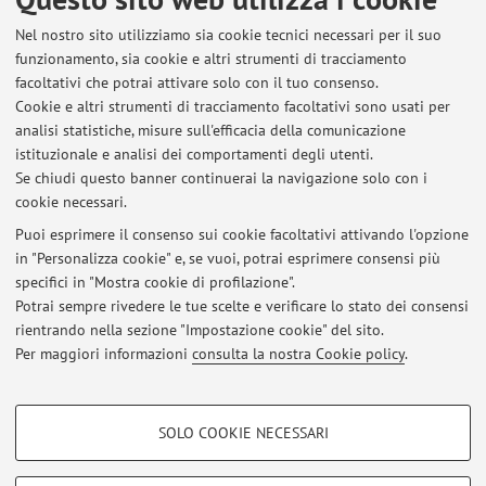
Andrea Omicini @ ORCID
Nel nostro sito utilizziamo sia cookie tecnici necessari per il suo
funzionamento, sia cookie e altri strumenti di tracciamento
Andrea Omicini @ SlideShare
facoltativi che potrai attivare solo con il tuo consenso.
Cookie e altri strumenti di tracciamento facoltativi sono usati per
Andrea Omicini @ IEEE Explore
analisi statistiche, misure sull'efficacia della comunicazione
istituzionale e analisi dei comportamenti degli utenti.
Andrea Omicini @ Scopus
Se chiudi questo banner continuerai la navigazione solo con i
cookie necessari.
Andrea Omicini @ Google Scholar
Puoi esprimere il consenso sui cookie facoltativi attivando l'opzione
in "Personalizza cookie" e, se vuoi, potrai esprimere consensi più
Andrea Omicini @ ACM Author Page
specifici in "Mostra cookie di profilazione".
Potrai sempre rivedere le tue scelte e verificare lo stato dei consensi
Andrea Omicini @ SpringerLink
rientrando nella sezione "Impostazione cookie" del sito.
Per maggiori informazioni
consulta la nostra Cookie policy
.
Andrea Omicini @ DBLP
COOKIE DI PROFILAZIONE - FACOLTATIVI
SOLO COOKIE NECESSARI
Si tratta di cookie utilizzati per analizzare le caratteristiche della navigazione
Area riservata
degli utenti, creare profili in base al loro comportamento sul sito, per analisi
Accedi tramite
login
per gestire tutti i contenuti del sito.