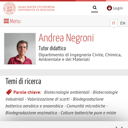
Login
Menu
IT
EN
Andrea Negroni
Tutor didattico
Dipartimento di Ingegneria Civile, Chimica,
Ambientale e dei Materiali
Temi di ricerca
Parole chiave:
Biotecnologie ambientali
Biotecnologie
industriali
Valorizzazione di scarti
Biodegradazione
batterica aerobica e anaerobica
Comunità microbiche
Biodegradazione enzimatica
Colture batteriche pure e miste
Studio dei processi microbici aerobici in bioreattore, le