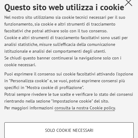
Questo sito web utilizza i cookie
bioconversioni microbiche e la degradazione anaerobica di
composti xenobiotici organici clorurati in sedimenti marini
Nel nostro sito utilizziamo sia cookie tecnici necessari per il suo
contaminati, biodegradazioni enzimatiche di
funzionamento, sia cookie e altri strumenti di tracciamento
inquinanti/plastiche, facendo uso di metodiche di tipo
facoltativi che potrai attivare solo con il tuo consenso.
chimico, biochimico, microbiologico e di biologia
Cookie e altri strumenti di tracciamento facoltativi sono usati per
molecolare nonché mediante l’impiego e il controllo di
analisi statistiche, misure sull'efficacia della comunicazione
istituzionale e analisi dei comportamenti degli utenti.
colture pure e miste. Analisi della composizione e delle
Se chiudi questo banner continuerai la navigazione solo con i
dinamiche delle comunità microbiche in sistemi complessi.
cookie necessari.
Puoi esprimere il consenso sui cookie facoltativi attivando l'opzione
in "Personalizza cookie" e, se vuoi, potrai esprimere consensi più
Ultimi avvisi
specifici in "Mostra cookie di profilazione".
Potrai sempre rivedere le tue scelte e verificare lo stato dei consensi
Al momento non sono presenti avvisi.
rientrando nella sezione "Impostazione cookie" del sito.
Per maggiori informazioni
consulta la nostra Cookie policy
.
COOKIE DI PROFILAZIONE - FACOLTATIVI
SOLO COOKIE NECESSARI
Si tratta di cookie utilizzati per analizzare le caratteristiche della navigazione
Area riservata