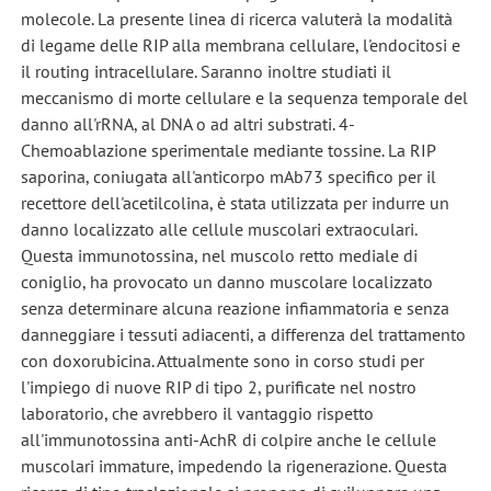
molecole. La presente linea di ricerca valuterà la modalità
di legame delle RIP alla membrana cellulare, l'endocitosi e
il routing intracellulare. Saranno inoltre studiati il
meccanismo di morte cellulare e la sequenza temporale del
danno all'rRNA, al DNA o ad altri substrati. 4-
Chemoablazione sperimentale mediante tossine. La RIP
saporina, coniugata all'anticorpo mAb73 specifico per il
recettore dell'acetilcolina, è stata utilizzata per indurre un
danno localizzato alle cellule muscolari extraoculari.
Questa immunotossina, nel muscolo retto mediale di
coniglio, ha provocato un danno muscolare localizzato
senza determinare alcuna reazione infiammatoria e senza
danneggiare i tessuti adiacenti, a differenza del trattamento
con doxorubicina. Attualmente sono in corso studi per
l'impiego di nuove RIP di tipo 2, purificate nel nostro
laboratorio, che avrebbero il vantaggio rispetto
all'immunotossina anti-AchR di colpire anche le cellule
muscolari immature, impedendo la rigenerazione. Questa