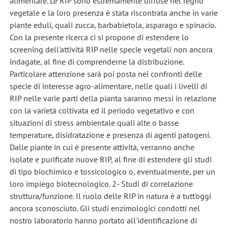
alimentare. Le RIP sono estremamente diffuse nel regno
vegetale e la loro presenza è stata riscontrata anche in varie
piante eduli, quali zucca, barbabietola, asparago e spinacio.
Con la presente ricerca ci si propone di estendere lo
screening dell'attività RIP nelle specie vegetali non ancora
indagate, al fine di comprenderne la distribuzione.
Particolare attenzione sarà poi posta nei confronti delle
specie di interesse agro-alimentare, nelle quali i livelli di
RIP nelle varie parti della pianta saranno messi in relazione
con la varietà coltivata ed il periodo vegetativo e con
situazioni di stress ambientale quali alte o basse
temperature, disidratazione e presenza di agenti patogeni.
Dalle piante in cui è presente attività, verranno anche
isolate e purificate nuove RIP, al fine di estendere gli studi
di tipo biochimico e tossicologico o, eventualmente, per un
loro impiego biotecnologico. 2- Studi di correlazione
struttura/funzione. Il ruolo delle RIP in natura è a tutt'oggi
ancora sconosciuto. Gli studi enzimologici condotti nel
nostro laboratorio hanno portato all'identificazione di