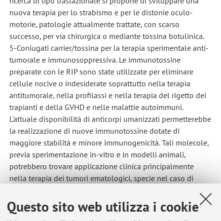
ricerca di tipo traslazionale si propone di sviluppare una
nuova terapia per lo strabismo e per le distonie oculo-
motorie, patologie attualmente trattate, con scarso
successo, per via chirurgica o mediante tossina botulinica.
5-Coniugati carrier/tossina per la terapia sperimentale anti-
tumorale e immunosoppressiva. Le immunotossine
preparate con le RIP sono state utilizzate per eliminare
cellule nocive o indesiderate soprattutto nella terapia
antitumorale, nella profilassi e nella terapia del rigetto dei
trapianti e della GVHD e nelle malattie autoimmuni.
L'attuale disponibilità di anticorpi umanizzati permetterebbe
la realizzazione di nuove immunotossine dotate di
maggiore stabilità e minore immunogenicità. Tali molecole,
previa sperimentazione in-vitro e in modelli animali,
potrebbero trovare applicazione clinica principalmente
nella terapia dei tumori ematologici, specie nel caso di
malattia minima residua o di neoplasie refrattarie alle
terapie convenzionali.Verranno studiate particolarmente
Questo sito web utilizza i cookie
immunotossine antiCD22 per la terapia sperimentale dei