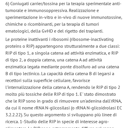
6) Coniugati carrier/tossina per la terapia sperimentale anti-
tumorale e immunosoppressiva. Realizzazione e
sperimentazione in-vitro e in-vivo di nuove immunotossine,
chimiche o ricombinanti, per la terapia di tumori
ematologici, della GvHD e del rigetto dei trapianti.
Le proteine inattivanti i ribosomi (ribosome-inactivating
proteins o RIP) appartengono strutturalmente a due classi:
RIP di tipo 1, a singola catena ad attività enzimatica, e RIP
di tipo 2, a doppia catena, una catena A ad attività
enzimatica legata mediante ponte disolfuro ad una catena
B di tipo lectinico. La capacità della catena B di legarsi a
recettori sulla superficie cellulare, favorisce
l'internalizzazione della catena A, rendendo le RIP di tipo 2
molto più tossiche delle RIP di tipo 1. E' stato dimostrato
che le RIP sono in grado di rimuovere un'adenina dall'rRNA,
da cui il nome rRNA N-glicosilasi (o rRNA N-glicoidrolasi EC
3.2.2.22). Su questo argomento si sviluppano più linee di
ricerca. 1-Studio delle RIP in specie di interesse agro-