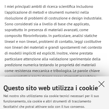
I miei principali ambiti di ricerca scientifica includono
l'applicazione di metodi e strumenti numerici nella
risoluzione di problemi di costruzione e design industriale.
Sono considerati sia a livello di base che applicato,
soprattutto in presenza di materiali avanzati, come
composito fibrorinforzato. In particolare, analisi statiche
lineari e non lineari, problemi di contatto, leggi costitutive
non lineari dei materiali e grandi spostamenti nel contesto
di modelli impliciti ed espliciti. Inoltre, viene prestata
particolare attenzione alla validazione sperimentale della
predizione numerica testando le proprietà dei materiali
come resistenza meccanica e tribologica. Le parole chiave
rappresentative per la ricerca sono: elementi macchina;
modellazione numerica, metodi agli elementi finiti;
Questo sito web utilizza i cookie
meccanica sperimentale; comportamento meccanico dei
materiali; compositi e biocompositi; fibre e polimeri;
Nel nostro sito utilizziamo sia cookie tecnici necessari per il suo
progettazione e ottimizzazione dei compositi; progettazione
funzionamento, sia cookie e altri strumenti di tracciamento
di componenti meccaniche; sviluppo di criteri di fallimento;
facoltativi che potrai attivare solo con il tuo consenso.