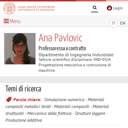
Login
Menu
IT
EN
Ana Pavlovic
Professoressa a contratto
Dipartimento di Ingegneria Industriale
Settore scientifico disciplinare: IIND-03/A
Progettazione meccanica e costruzione di
macchine
Temi di ricerca
Parole chiave:
Simulazione numerica
Materiali
compositi metallici ibridi
Materiali compositi
Materiali
strutturati
Meccanica della frattura
Strutture leggere
Produzione additiva