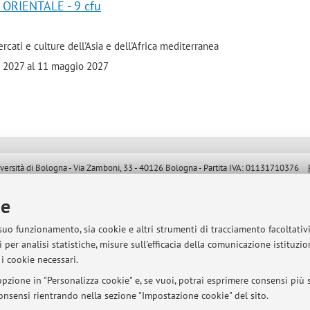
 ORIENTALE - 9 cfu
rcati e culture dell'Asia e dell'Africa mediterranea
io 2027 al 11 maggio 2027
sità di Bologna - Via Zamboni, 33 - 40126 Bologna - Partita IVA: 01131710376
ie
 suo funzionamento, sia cookie e altri strumenti di tracciamento facoltativ
 per analisi statistiche, misure sull'efficacia della comunicazione istituzi
i cookie necessari.
pzione in "Personalizza cookie" e, se vuoi, potrai esprimere consensi più sp
 consensi rientrando nella sezione "Impostazione cookie" del sito.