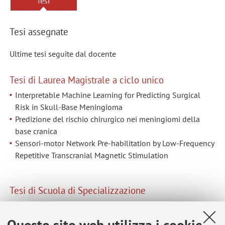
Tesi
Tesi assegnate
Ultime tesi seguite dal docente
Tesi di Laurea Magistrale a ciclo unico
Interpretable Machine Learning for Predicting Surgical
Risk in Skull-Base Meningioma
Predizione del rischio chirurgico nei meningiomi della
base cranica
Sensori-motor Network Pre-habilitation by Low-Frequency
Repetitive Transcranial Magnetic Stimulation
Tesi di Scuola di Specializzazione
Confronto tra strategie di programmazione STN-DBS nella
malattia di Parkinson: analisi delle soglie motorie, della
Questo sito web utilizza i cookie