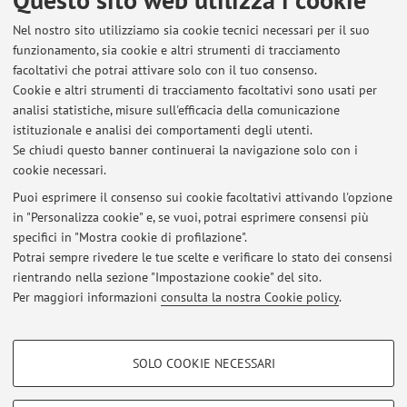
finestra terapeutica e dell’interazione VTA–CST.
Ruolo della SPECT/TC nell'individuazione del pain
Nel nostro sito utilizziamo sia cookie tecnici necessari per il suo
funzionamento, sia cookie e altri strumenti di tracciamento
generator nella patologia degenerativa lombo-sacrale
facoltativi che potrai attivare solo con il tuo consenso.
Vertebral body stenting (Spine Jack) vs fissazione
Cookie e altri strumenti di tracciamento facoltativi sono usati per
percutanea mininvasiva nelle fratture traumatiche tipo A
analisi statistiche, misure sull'efficacia della comunicazione
del rachide toraco-lombare: studio comparativo
istituzionale e analisi dei comportamenti degli utenti.
retrospettivo
Se chiudi questo banner continuerai la navigazione solo con i
cookie necessari.
Puoi esprimere il consenso sui cookie facoltativi attivando l'opzione
in "Personalizza cookie" e, se vuoi, potrai esprimere consensi più
Ultimi avvisi
specifici in "Mostra cookie di profilazione".
Collegamento Teams alla Lezione del 04.05
Potrai sempre rivedere le tue scelte e verificare lo stato dei consensi
Pubblicato il: 04 maggio 2022
rientrando nella sezione "Impostazione cookie" del sito.
Per maggiori informazioni
consulta la nostra Cookie policy
.
Tutti gli avvisi
COOKIE DI PROFILAZIONE - FACOLTATIVI
SOLO COOKIE NECESSARI
Si tratta di cookie utilizzati per analizzare le caratteristiche della navigazione
Area riservata
degli utenti, creare profili in base al loro comportamento sul sito, per analisi
Accedi tramite
login
per gestire tutti i contenuti del sito.