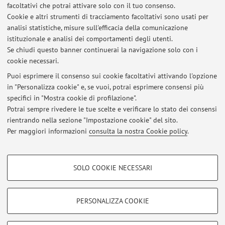
Tesi
facoltativi che potrai attivare solo con il tuo consenso.
Cookie e altri strumenti di tracciamento facoltativi sono usati per
Appelli d'esame
analisi statistiche, misure sull'efficacia della comunicazione
istituzionale e analisi dei comportamenti degli utenti.
Al momento non risultano pubblicati appelli d’esame.
Se chiudi questo banner continuerai la navigazione solo con i
cookie necessari.
Puoi esprimere il consenso sui cookie facoltativi attivando l'opzione
in "Personalizza cookie" e, se vuoi, potrai esprimere consensi più
Ultimi avvisi
specifici in "Mostra cookie di profilazione".
Collegamento Teams alla Lezione del 04.05
Potrai sempre rivedere le tue scelte e verificare lo stato dei consensi
Pubblicato il: 04 maggio 2022
rientrando nella sezione "Impostazione cookie" del sito.
Per maggiori informazioni
consulta la nostra Cookie policy
.
Tutti gli avvisi
COOKIE DI PROFILAZIONE - FACOLTATIVI
SOLO COOKIE NECESSARI
Area riservata
Si tratta di cookie utilizzati per analizzare le caratteristiche della navigazione
degli utenti, creare profili in base al loro comportamento sul sito, per analisi
Accedi tramite
login
per gestire tutti i contenuti del sito.
di marketing.
PERSONALIZZA COOKIE
Mostra cookie di profilazione
© 2026 - ALMA MATER STUDIORUM - Università di Bologna - Via