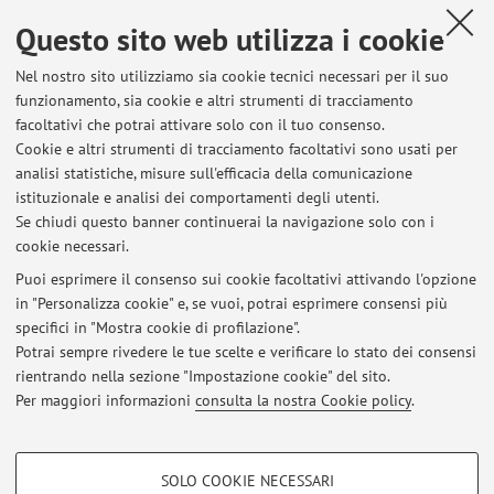
Antonio Canova
Questo sito web utilizza i cookie
Temi di ricerca secondari o di occasionale pubblicazione
Scultura italiana tardo-medievale e moderna
Nel nostro sito utilizziamo sia cookie tecnici necessari per il suo
funzionamento, sia cookie e altri strumenti di tracciamento
Scultura europea del XVIII e XIX secolo
facoltativi che potrai attivare solo con il tuo consenso.
Pittura italiana del XIX secolo
Cookie e altri strumenti di tracciamento facoltativi sono usati per
Incisioni del XVIII e XIX secolo
analisi statistiche, misure sull'efficacia della comunicazione
Complessi sacri bolognesi scomparsi
istituzionale e analisi dei comportamenti degli utenti.
Iconografia
Se chiudi questo banner continuerai la navigazione solo con i
cookie necessari.
Puoi esprimere il consenso sui cookie facoltativi attivando l'opzione
in "Personalizza cookie" e, se vuoi, potrai esprimere consensi più
Ultimi avvisi
specifici in "Mostra cookie di profilazione".
Modulo esame integrato
Potrai sempre rivedere le tue scelte e verificare lo stato dei consensi
Pubblicato il: 05 dicembre 2025
rientrando nella sezione "Impostazione cookie" del sito.
Per maggiori informazioni
consulta la nostra Cookie policy
.
Tutti gli avvisi
COOKIE DI PROFILAZIONE - FACOLTATIVI
SOLO COOKIE NECESSARI