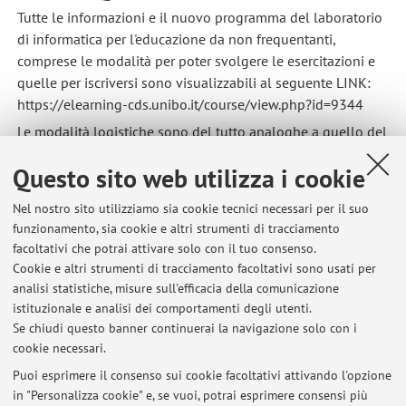
Tutte le informazioni e il nuovo programma del laboratorio
di informatica per l'educazione da non frequentanti,
comprese le modalità per poter svolgere le esercitazioni e
quelle per iscriversi sono visualizzabili al seguente LINK:
https://elearning-cds.unibo.it/course/view.php?id=9344
Le modalità logistiche sono del tutto analoghe a quello del
vecchio programma: bisognerà iscriversi agli appositi
Questo sito web utilizza i cookie
appelli da non frequentanti (che usciranno man a mano) e
svolgere almeno una settimana prima tutte le esercitazioni
Nel nostro sito utilizziamo sia cookie tecnici necessari per il suo
richieste (complete di spiegazioni e tutorial online) che
funzionamento, sia cookie e altri strumenti di tracciamento
sono elencate nell'apposita istanza di moodle sopra citata
facoltativi che potrai attivare solo con il tuo consenso.
(https://elearning-cds.unibo.it/course/view.php?id=9344)
Cookie e altri strumenti di tracciamento facoltativi sono usati per
Per maggiori informazioni scrivere a
analisi statistiche, misure sull'efficacia della comunicazione
istituzionale e analisi dei comportamenti degli utenti.
alessandro.soriani@unibo.it
Se chiudi questo banner continuerai la navigazione solo con i
cookie necessari.
Puoi esprimere il consenso sui cookie facoltativi attivando l'opzione
in "Personalizza cookie" e, se vuoi, potrai esprimere consensi più