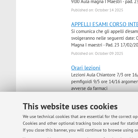
9:00 Aula magna I Maestri - pad. 
Published on: October 14 2025
APPELLI ESAMI CORSO INT
Si comunica che gli appelli d'esam
svolgeranno nelle seguenti date:
Magna I maestri - Pad. 23 17/02/2
Published on: October 09 2025
Orari lezioni
Lezioni Aula Chiantore 7/3 ore 1
pemfigoidi 9/5 ore 14/16 argomen
avverse da farmaci
Published on: March 07 2023
This website uses cookies
Appelli AA 2022/23
We use technical cookies that are essential for the correct o
Mercoledi 11/01/23 ore 9.00 Aula 
Cookies and other optional tracking tools are used for statist
primo piano Mercoledi 7/06/23 or
If you close this banner, you will continue to browse using on
28/06/23 ore 9.00 + Studenti Eras