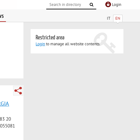
Login
ws
IT
EN
Restricted area
Login
to manage all website contents.
RGIA
983 20
1055081