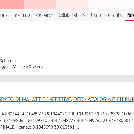
tions
Teaching
Research
Collaborations
Useful contents
Ne
 Sciences
ogy and Venereal Diseases
GRATO DI MALATTIE INFETTIVE, DERMATOLOGIA E CHIRU
le A 880344 30 1048977 28 1044021 30L 1019962 30 815229 28 1096
8 30 1098065 30 1097106 30L 1048278 30L 1049269 23 944480 RIT 
 FINALE - canale B 1048099 30 813381 ...