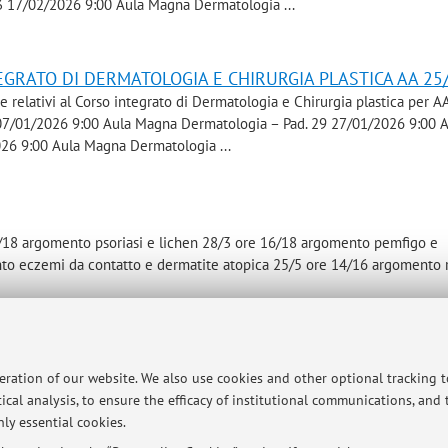
23 17/02/2026 9:00 Aula Magna Dermatologia ...
EGRATO DI DERMATOLOGIA E CHIRURGIA PLASTICA AA 25
e relativi al Corso integrato di Dermatologia e Chirurgia plastica per A
 07/01/2026 9:00 Aula Magna Dermatologia – Pad. 29 27/01/2026 9:00 
026 9:00 Aula Magna Dermatologia ...
6/18 argomento psoriasi e lichen 28/3 ore 16/18 argomento pemfigo e
to eczemi da contatto e dermatite atopica 25/5 ore 14/16 argomento 
peration of our website. We also use cookies and other optional tracking 
Chiantore Pad 8, primo piano Mercoledi 5/4/23 ore 9.00 Aula Magna – 
ical analysis, to ensure the efficacy of institutional communications, and
e 9.00 + Studenti Erasmus Aula Magna Dermatologia – Pad. 29 Mercole
ly essential cookies.
mus Aula Magna Dermatologia – Pad. 29 Mercoledi ...