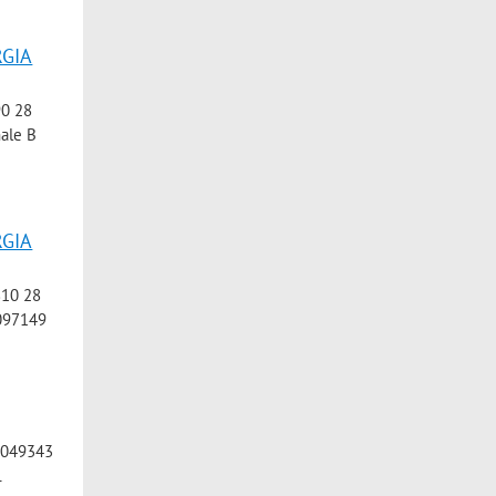
RGIA
90 28
ale B
RGIA
810 28
097149
1049343
L