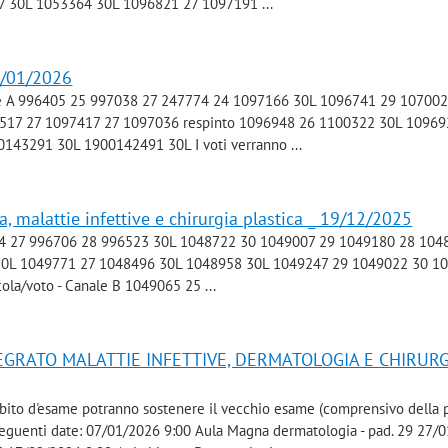
 30L 1053364 30L 1096821 27 1097191 ...
7/01/2026
 A 996405 25 997038 27 247774 24 1097166 30L 1096741 29 107002
17 27 1097417 27 1097036 respinto 1096948 26 1100322 30L 10969
43291 30L 1900142491 30L I voti verranno ...
a, malattie infettive e chirurgia plastica _ 19/12/2025
54 27 996706 28 996523 30L 1048722 30 1049007 29 1049180 28 104
30L 1049771 27 1048496 30L 1048958 30L 1049247 29 1049022 30 1
la/voto - Canale B 1049065 25 ...
EGRATO MALATTIE INFETTIVE, DERMATOLOGIA E CHIRURG
ebito d'esame potranno sostenere il vecchio esame (comprensivo della 
e seguenti date: 07/01/2026 9:00 Aula Magna dermatologia - pad. 29 27/