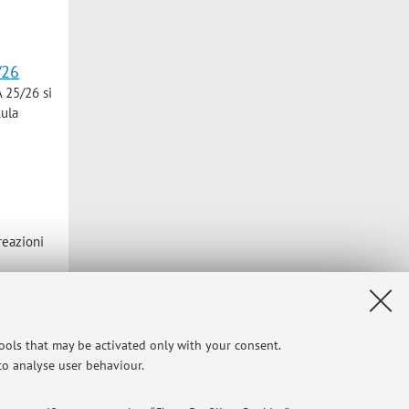
/26
A 25/26 si
Aula
reazioni
tools that may be activated only with your consent.
Pad. 23 –
 to analyse user behaviour.
di