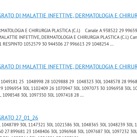
GRATO DI MALATTIE INFETTIVE, DERMATOLOGIA E CHIRU
RMATOLOGIA E CHIRURGIA PLASTICA (C.I.) Canale A 938522 29 9965
MALATTIE INFETTIVE, DERMATOLOGIA E CHIRURGIA PLASTICA (C.I.) Can
 RESPINTO 1052579 30 944506 27 996613 29 1048254 ...
GRATO DI MALATTIE INFETTIVE, DERMATOLOGIA E CHIRU
A 1049181 25 1048998 28 1029888 29 1048323 30L 1048578 28 996
29 1096954 30L 1102409 26 1070947 30L 1097073 30 1096958 30L 1
 1098548 30L 1097350 30L 1097418 28 ...
GRATO 27_01_26
30L 1048789 30L 1147321 30L 1021586 30L 1048365 30L 1048239 30L 
60 27 899681 23 1048406 30L 1096968 30L 1097687 30L 1097232 30