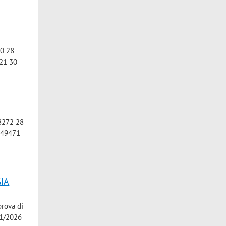
0 28
21 30
8272 28
049471
IA
prova di
01/2026