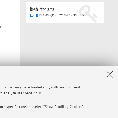
Restricted area
er
Login
to manage all website contents.
ti
tio
tools that may be activated only with your consent.
ergy
 to analyse user behaviour.
re specific consent, select “Show Profiling Cookies”.