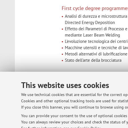
First cycle degree programme
Analisi di durezza e microstruttur
Directed Energy Deposition
Effetto dei Parametri di Processo 
mediante Laser Beam Welding
L'evoluzione tecnologica dei centri 
Macchine utensili e tecniche di la
Metodi alternativi di lubrificazione
Stato dell'arte della brocciatura
Second cycle degree program
This website uses cookies
Analisi di processi laser per la fa
Il laser texturing: studio del proces
We use technical cookies that are essential for the correct o
Integrazione del sistema CLAMIR p
Cookies and other optional tracking tools are used for statist
Deposition applicato alla lega ad 
If you close this banner, you will continue to browse using on
You can provide your consent to the use of optional cookies b
You can always review your choices and check the status of y
PhD programmes thesis