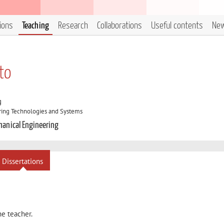
tions
Teaching
Research
Collaborations
Useful contents
Ne
to
g
ring Technologies and Systems
chanical Engineering
Dissertations
he teacher.