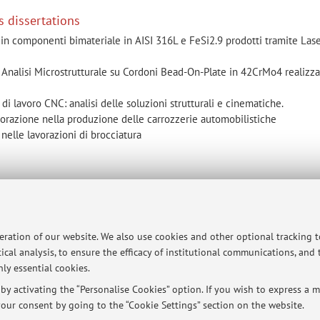
s dissertations
a in componenti bimateriale in AISI 316L e FeSi2.9 prodotti tramite Las
e Analisi Microstrutturale su Cordoni Bead-On-Plate in 42CrMo4 realizza
di lavoro CNC: analisi delle soluzioni strutturali e cinematiche.
vorazione nella produzione delle carrozzerie automobilistiche
 nelle lavorazioni di brocciatura
mes dissertations
bbricazione di batterie innovative ad uso automotive
so ed analisi del suo utilizzo nella produzione di batterie agli ioni di li
peration of our website. We also use cookies and other optional tracking 
er il monitoraggio della pozza fusa nel processo di Laser-Directed En
ical analysis, to ensure the efficacy of institutional communications, and
alta entropia CoCrFeNiMn
ly essential cookies.
y activating the “Personalise Cookies” option. If you wish to express a mo
our consent by going to the “Cookie Settings” section on the website.