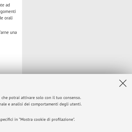
nte ad
argomenti
e orali
 farne una
Privacy
|
Note legali
|
Impostazioni Cookie
i che potrai attivare solo con il tuo consenso.
onale e analisi dei comportamenti degli utenti.
ecifici in "Mostra cookie di profilazione".