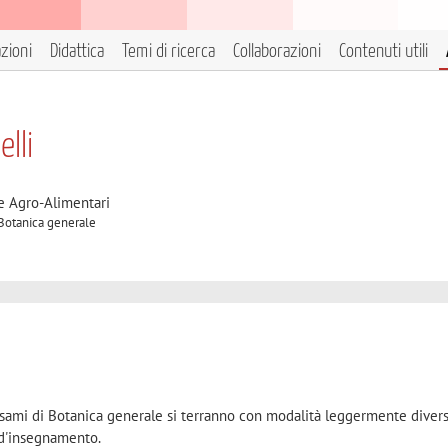
azioni
Didattica
Temi di ricerca
Collaborazioni
Contenuti utili
lli
e Agro-Alimentari
 Botanica generale
sami di Botanica generale si terranno con modalità leggermente diver
 d'insegnamento.