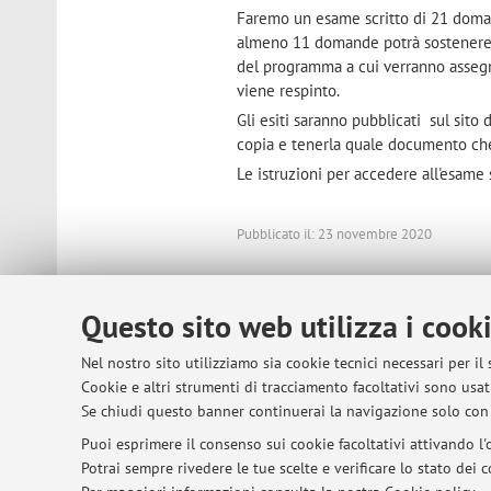
Faremo un esame scritto di 21 doma
almeno 11 domande potrà sostenere i
del programma a cui verranno assegn
viene respinto.
Gli esiti saranno pubblicati sul sito
copia e tenerla quale documento che
Le istruzioni per accedere all'esame s
Pubblicato il: 23 novembre 2020
Questo sito web utilizza i cook
© 2026 - ALMA MATER STUDIORUM - Univer
Nel nostro sito utilizziamo sia cookie tecnici necessari per il
Cookie e altri strumenti di tracciamento facoltativi sono usati
Se chiudi questo banner continuerai la navigazione solo con 
Puoi esprimere il consenso sui cookie facoltativi attivando l'o
Potrai sempre rivedere le tue scelte e verificare lo stato dei