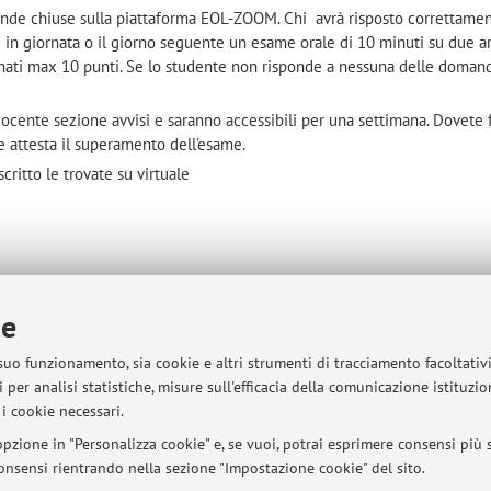
nde chiuse sulla piattaforma EOL-ZOOM. Chi avrà risposto correttame
n giornata o il giorno seguente un esame orale di 10 minuti su due 
ati max 10 punti. Se lo studente non risponde a nessuna delle domand
 docente sezione avvisi e saranno accessibili per una settimana. Dovete
 attesta il superamento dell'esame.
critto le trovate su virtuale
ie
sità di Bologna - Via Zamboni, 33 - 40126 Bologna - Partita IVA: 01131710376
 suo funzionamento, sia cookie e altri strumenti di tracciamento facoltativ
 per analisi statistiche, misure sull'efficacia della comunicazione istituzi
i cookie necessari.
pzione in "Personalizza cookie" e, se vuoi, potrai esprimere consensi più sp
 consensi rientrando nella sezione "Impostazione cookie" del sito.