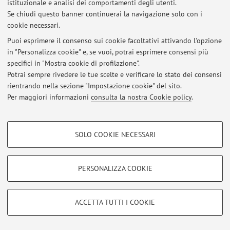
istituzionale e analisi dei comportamenti degli utenti.
Se chiudi questo banner continuerai la navigazione solo con i
cookie necessari.
Ultimi avvisi
Puoi esprimere il consenso sui cookie facoltativi attivando l'opzione
in "Personalizza cookie" e, se vuoi, potrai esprimere consensi più
Al momento non sono presenti avvisi.
specifici in "Mostra cookie di profilazione".
Potrai sempre rivedere le tue scelte e verificare lo stato dei consensi
rientrando nella sezione "Impostazione cookie" del sito.
Per maggiori informazioni
consulta la nostra Cookie policy
.
Area riservata
COOKIE DI PROFILAZIONE - FACOLTATIVI
Accedi tramite
login
per gestire tutti i contenuti del sito.
SOLO COOKIE NECESSARI
Si tratta di cookie utilizzati per analizzare le caratteristiche della navigazione
degli utenti, creare profili in base al loro comportamento sul sito, per analisi
di marketing.
© 2026 - ALMA MATER STUDIORUM - Università di Bologna - Via
PERSONALIZZA COOKIE
Zamboni, 33 - 40126 Bologna - Partita IVA: 01131710376
Mostra cookie di profilazione
Privacy
|
Note legali
|
Impostazioni Cookie
Google/Youtube Video
COOKIE TECNICI - NECESSARI
ACCETTA TUTTI I COOKIE
Facebook
Si tratta di cookie tecnici utilizzati, a titolo esemplificativo, per il corretto
Vimeo
funzionamento del sito, salvare le preferenze di navigazione, per il