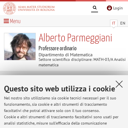
Login
Menu
IT
EN
Alberto Parmeggiani
Professore ordinario
Dipartimento di Matematica
Settore scientifico disciplinare: MATH-03/A Analisi
matematica
Contenuti utili
Questo sito web utilizza i cookie
Home
>
Contenuti utili
> pagina web personale
Nel nostro sito utilizziamo sia cookie tecnici necessari per il suo
funzionamento, sia cookie e altri strumenti di tracciamento
pagina web personale
facoltativi che potrai attivare solo con il tuo consenso.
http://www.dm.unibo.it/~parmeggi/
Cookie e altri strumenti di tracciamento facoltativi sono usati per
analisi statistiche, misure sull'efficacia della comunicazione