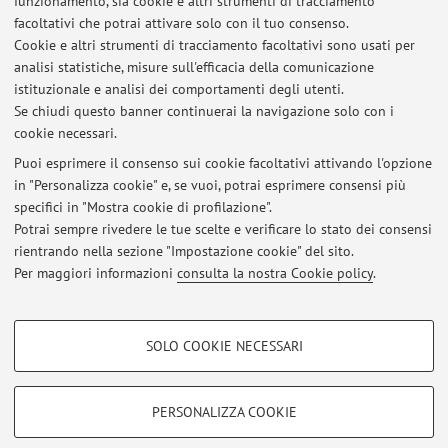
funzionamento, sia cookie e altri strumenti di tracciamento
Orario di ricevimento
facoltativi che potrai attivare solo con il tuo consenso.
Cookie e altri strumenti di tracciamento facoltativi sono usati per
analisi statistiche, misure sull'efficacia della comunicazione
Alberto Montanari riceve previo appuntamento da richiedersi
istituzionale e analisi dei comportamenti degli utenti.
via e-mail.
Se chiudi questo banner continuerai la navigazione solo con i
cookie necessari.
Puoi esprimere il consenso sui cookie facoltativi attivando l'opzione
in "Personalizza cookie" e, se vuoi, potrai esprimere consensi più
Ultimi avvisi
specifici in "Mostra cookie di profilazione".
Orario di ricevimento
Potrai sempre rivedere le tue scelte e verificare lo stato dei consensi
Pubblicato il: 12 aprile 2010
rientrando nella sezione "Impostazione cookie" del sito.
Per maggiori informazioni
consulta la nostra Cookie policy
.
Tutti gli avvisi
COOKIE DI PROFILAZIONE - FACOLTATIVI
SOLO COOKIE NECESSARI
Area riservata
Si tratta di cookie utilizzati per analizzare le caratteristiche della navigazione
degli utenti, creare profili in base al loro comportamento sul sito, per analisi
Accedi tramite
login
per gestire tutti i contenuti del sito.
di marketing.
PERSONALIZZA COOKIE
Mostra cookie di profilazione