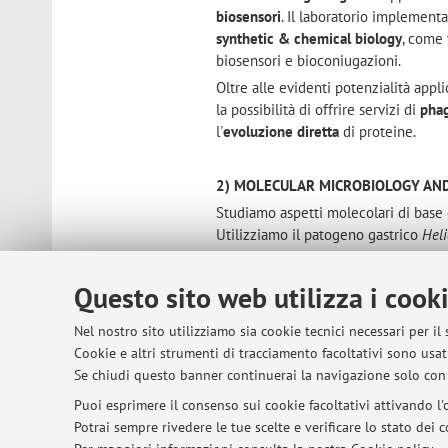
biosensori
. Il laboratorio implement
synthetic & chemical biology
, come
biosensori e bioconiugazioni.
Oltre alle evidenti potenzialità appli
la possibilità di offrire servizi di
phag
l'
evoluzione diretta
di proteine.
2) MOLECULAR MICROBIOLOGY AND
Studiamo aspetti molecolari di base 
Utilizziamo il patogeno gastrico
Heli
agenti infettivi capaci di persistere 
I principali temi di ricerca del gruppo
Questo sito web utilizza i cook
argomenti sono di grande interesse p
fondamentali in tutti gli organismi e
Nel nostro sito utilizziamo sia cookie tecnici necessari per il
molti patogeni.
Cookie e altri strumenti di tracciamento facoltativi sono usati
Se chiudi questo banner continuerai la navigazione solo con 
Puoi esprimere il consenso sui cookie facoltativi attivando l'o
Potrai sempre rivedere le tue scelte e verificare lo stato dei