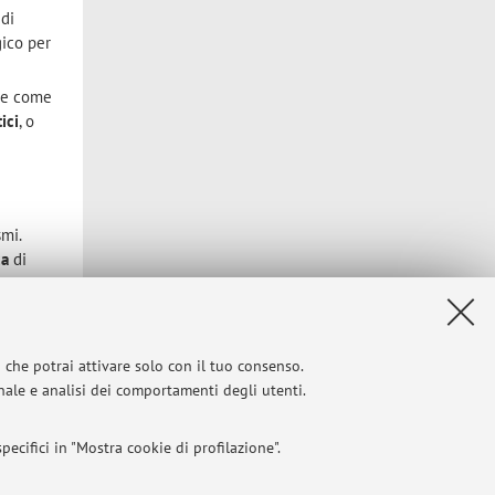
 di
gico per
sse come
ici
, o
mi.
ca
di
ss. Questi
e
sono
ulenza in
i che potrai attivare solo con il tuo consenso.
onale e analisi dei comportamenti degli utenti.
ecifici in "Mostra cookie di profilazione".