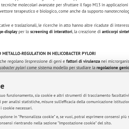
a tecniche molecolari avanzate per sfruttare il fago M13 in applicazioni
 vettore terapeutico e biologico, come anche da supporto nanotecnolo
cative e traslazionali, le ricerche in atto hanno altre ricadute di intere
e-display
per lo
screening di interattori
, la creazione di
anticorpi sintet
 METALLO-REGULATION IN HELICOBACTER PYLORI
che regolano l'espressione di geni e
fattori di virulenza
nei microrganis
cobacter pylori
come sistema modello per studiare la
regolazione geni
nell'ospite come patogeni obbligati per tutto l'arco di una vita.
 si focalizzano sulla risposta agli ioni metallici e alle condizioni di stre
ie
oiché la regolazione dell'
omeostasi dei metalli
e della
stress-respons
 particolarmente importanti nell'innescare l'espressione di fattori di vir
 suo funzionamento, sia cookie e altri strumenti di tracciamento facoltativ
 per analisi statistiche, misure sull'efficacia della comunicazione istituzi
i cookie necessari.
pzione in "Personalizza cookie" e, se vuoi, potrai esprimere consensi più sp
 consensi rientrando nella sezione "Impostazione cookie" del sito.