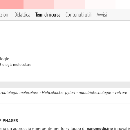
azioni
Didattica
Temi di ricerca
Contenuti utili
Avvisi
logie
 Biologia molecolare
robiologia molecolare
Helicobacter pylori
nanobiotecnologie
vettore
F PHAGES
ano un approccio emergente per lo sviluppo di
nanomedicine
innovati