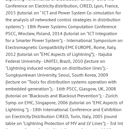
Conference on Electricity distribution, CIRED, Lyon, France,
2015 (tutorial on " ICT and Power System Co-simulation for
the analysis of networked control strategies in distribution
systems") - 18th Power Systems Computation Conference
PSCC, Wrocław, Poland, 2014 (tutorial on "ICT Integration
for a Smarter Power System"); - International Symposium on
Electromagnetic Compatibility EMC EUROPE, Rome, Italy,
2012 (tutorial on “EMC Aspects of Lightning”); - Itajubá
Federal University - UNIFEI, Brazil, 2010 (lecture on
"Lightning induced voltages on distribution lines"); -
Sungkyunkwan University, Seoul, South Korea, 2009
(lecture on "Tools for distribution systems operation with
embedded generation"); - 16th PSCC, Glasgow, UK, 2008
(tutorial on "Blackouts and Blackout Prevention"); - Zürich
Symp. on EMC, Singapore, 2006 (tutorial on "EMC Aspects of
Lightning "); - 18th International Conference and Exhibition
on Electricity Distribution CIRED, Turin, Italy, 2005 (round
table on "Lightning Protection of MV and LV Lines"); - 3rd Int