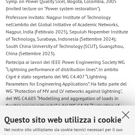
Symp. on Power Quality Sicel, Bogotá, Colombia, 2005
(invited lecture on "Power system restoration").
Professore invitato: Nagpur Institute of Technology
nell'ambito del Global Initiative of Academic Networks,
Nagpur, India (Febbraio 2025), Sepuluh Nopember Institute
of Technology, Surabaya, Indonesia (Settembre 2024);
South China University of Technology (SCUT), Guangzhou,
China (Settembre 2023).
Partecipa ai lavori del IEEE Power Engineering Society WG
“Lightning performance of distribution lines”. In ambito
Cigré è stato segretario del WG C4.407 “Lightning
Parameters for Engineering Applications”. Ha fatto parte del
WG "Protection of MV and LV networks against lightning",
del WG C4.605 “Modelling and aggregation of loads in
flexible power networks” e del WG C4.26 “Evaluation of
Lightning Shielding Analysis Methods for EHV and UHV DC
Questo sito web utilizza i cookie
and AC Transmission-lines”. Dal 2017 è membro
dell'advisory group AG C4.1 “Strategic directions” dello
Nel nostro sito utilizziamo sia cookie tecnici necessari per il suo
Study Committee C4 “Technical performance” ed è stato