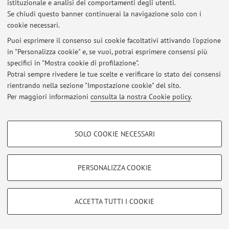
istituzionale e analisi dei comportamenti degli utenti.
Ultimi avvisi
Se chiudi questo banner continuerai la navigazione solo con i
cookie necessari.
Al momento non sono presenti avvisi.
Puoi esprimere il consenso sui cookie facoltativi attivando l'opzione
in "Personalizza cookie" e, se vuoi, potrai esprimere consensi più
specifici in "Mostra cookie di profilazione".
Potrai sempre rivedere le tue scelte e verificare lo stato dei consensi
rientrando nella sezione "Impostazione cookie" del sito.
Area riservata
Per maggiori informazioni
consulta la nostra Cookie policy
.
Accedi tramite
login
per gestire tutti i contenuti del sito.
COOKIE DI PROFILAZIONE - FACOLTATIVI
SOLO COOKIE NECESSARI
© 2026 - ALMA MATER STUDIORUM - Università di Bologna - Via
Si tratta di cookie utilizzati per analizzare le caratteristiche della navigazione
Zamboni, 33 - 40126 Bologna - Partita IVA: 01131710376
degli utenti, creare profili in base al loro comportamento sul sito, per analisi
Privacy
|
Note legali
|
Impostazioni Cookie
di marketing.
PERSONALIZZA COOKIE
Mostra cookie di profilazione
Google/Youtube Video
COOKIE TECNICI - NECESSARI
ACCETTA TUTTI I COOKIE
Facebook
Si tratta di cookie tecnici utilizzati, a titolo esemplificativo, per il corretto
Vimeo
funzionamento del sito, salvare le preferenze di navigazione, per il