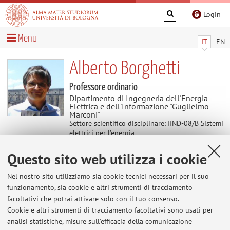
Login
Menu
IT
EN
Alberto Borghetti
Professore ordinario
Dipartimento di Ingegneria dell'Energia
Elettrica e dell'Informazione "Guglielmo
Marconi"
Settore scientifico disciplinare: IIND-08/B Sistemi
elettrici per l’energia
Questo sito web utilizza i cookie
Contenuti utili
Nel nostro sito utilizziamo sia cookie tecnici necessari per il suo
funzionamento, sia cookie e altri strumenti di tracciamento
Al momento non sono presenti contenuti.
facoltativi che potrai attivare solo con il tuo consenso.
Cookie e altri strumenti di tracciamento facoltativi sono usati per
analisi statistiche, misure sull'efficacia della comunicazione