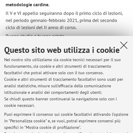
metodologie cardine.
Il V e VI appello seguiranno dopo il primo ciclo di lezioni,
nel periodo gennaio-febbraio 2021, prima del secondo
ciclo di lezioni del II anno di corso.
Buono studio e buona estate.
Pubblicato il: 31 luglio 2020
Questo sito web utilizza i cookie
Nel nostro sito utilizziamo sia cookie tecnici necessari per il suo
funzionamento, sia cookie e altri strumenti di tracciamento
facoltativi che potrai attivare solo con il tuo consenso.
Ultimi avvisi
Cookie e altri strumenti di tracciamento facoltativi sono usati per
analisi statistiche, misure sull'efficacia della comunicazione
Ultimi appelli (#5 e #6) di FdMAM T2 modulo 1 a gennaio-febbraio
2022
istituzionale e analisi dei comportamenti degli utenti.
Se chiudi questo banner continuerai la navigazione solo con i
Pubblicato il: 17 novembre 2021
cookie necessari.
IV appello d'esame - 22 settembre 2021
Puoi esprimere il consenso sui cookie facoltativi attivando l'opzione
Pubblicato il: 30 giugno 2021
in "Personalizza cookie" e, se vuoi, potrai esprimere consensi più
specifici in "Mostra cookie di profilazione".