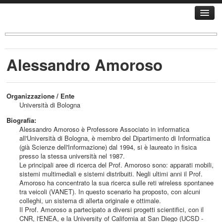
Home
Programma
Relatori
Alessandro Amoroso
Relazioni
Partecipanti
Organizzazione / Ente
Come raggiungerci
Università di Bologna
Organizzazione
Biografia:
Alessandro Amoroso è Professore Associato in informatica
Contatti
all'Università di Bologna, è membro del Dipartimento di Informatica
(già Scienze dell'Informazione) dal 1994, si è laureato in fisica
presso la stessa università nel 1987.
Le principali aree di ricerca del Prof. Amoroso sono: apparati mobili,
sistemi multimediali e sistemi distribuiti. Negli ultimi anni il Prof.
Amoroso ha concentrato la sua ricerca sulle reti wireless spontanee
tra veicoli (VANET). In questo scenario ha proposto, con alcuni
colleghi, un sistema di allerta originale e ottimale.
Il Prof. Amoroso a partecipato a diversi progetti scientifici, con il
CNR, l'ENEA, e la University of California at San Diego (UCSD -