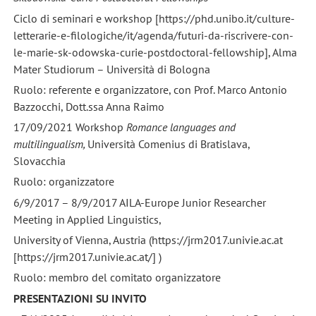
Ciclo di seminari e workshop [https://phd.unibo.it/culture-
letterarie-e-filologiche/it/agenda/futuri-da-riscrivere-con-
le-marie-sk-odowska-curie-postdoctoral-fellowship], Alma
Mater Studiorum – Università di Bologna
Ruolo: referente e organizzatore, con Prof. Marco Antonio
Bazzocchi, Dott.ssa Anna Raimo
17/09/2021 Workshop
Romance languages and
multilingualism,
Università Comenius di Bratislava,
Slovacchia
Ruolo: organizzatore
6/9/2017 – 8/9/2017 AILA-Europe Junior Researcher
Meeting in Applied Linguistics,
University of Vienna, Austria (https://jrm2017.univie.ac.at
[https://jrm2017.univie.ac.at/] )
Ruolo: membro del comitato organizzatore
PRESENTAZIONI SU INVITO