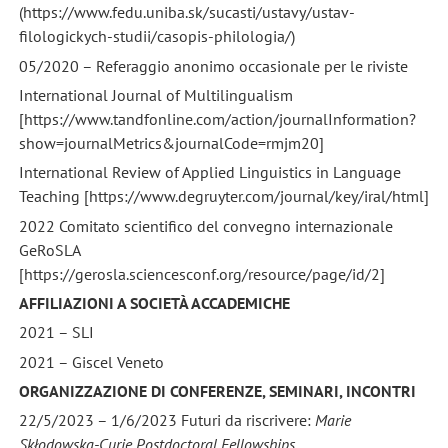
(https://www.fedu.uniba.sk/sucasti/ustavy/ustav-
filologickych-studii/casopis-philologia/)
05/2020 – Referaggio anonimo occasionale per le riviste
International Journal of Multilingualism
[https://www.tandfonline.com/action/journalInformation?
show=journalMetrics&journalCode=rmjm20]
International Review of Applied Linguistics in Language
Teaching [https://www.degruyter.com/journal/key/iral/html]
2022 Comitato scientifico del convegno internazionale
GeRoSLA
[https://gerosla.sciencesconf.org/resource/page/id/2]
AFFILIAZIONI A SOCIETÀ ACCADEMICHE
2021 – SLI
2021 – Giscel Veneto
ORGANIZZAZIONE DI CONFERENZE, SEMINARI, INCONTRI
22/5/2023 – 1/6/2023 Futuri da riscrivere:
Marie
Skłodowska-Curie Postdoctoral Fellowships