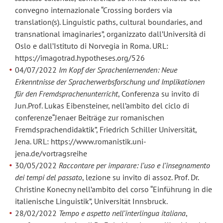
convegno internazionale “Crossing borders via
translation(s). Linguistic paths, cultural boundaries, and
transnational imaginaries”, organizzato dall’Università di
Oslo e dall’Istituto di Norvegia in Roma. URL:
https://imagotrad.hypotheses.org/526
04/07/2022
Im Kopf der Sprachenlernenden: Neue
Erkenntnisse der Spracherwerbsforschung und Implikationen
für den Fremdsprachenunterricht
, Conferenza su invito di
Jun.Prof. Lukas Eibensteiner, nell’ambito del ciclo di
conferenze“Jenaer Beiträge zur romanischen
Fremdsprachendidaktik”, Friedrich Schiller Universität,
Jena. URL: https://www.romanistik.uni-
jena.de/vortragsreihe
30/05/2022
Raccontare per imparare: l’uso e l’insegnamento
dei tempi del passato
, lezione su invito di assoz. Prof. Dr.
Christine Konecny nell’ambito del corso “Einführung in die
italienische Linguistik”, Universität Innsbruck.
28/02/2022
Tempo e aspetto nell’interlingua italiana
,