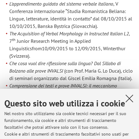
L’apprendimento guidato del sistema verbale italiano
, V
Conferenza internazionale “Studia Romanistica Beliana:
Lingue, letterature, identità in contatto” dal 08/10/2015 al
10/10/2015, Banska Bystrica (Slovacchia).
The Acquisition of Verbal Morphology in Instructed Italian L2
,
th
7
Junior Research Meeting in Applied
Linguisticsfrom10/09/2015 to 12/09/2015, Winterthur
(Svizzera).
Che cosa vuol dire riflessione sulla lingua? Dal Sillabo di
Bolzano alle prove INVALSI
(con Prof. Maria G. Lo Duca), ciclo
di seminari organizzato dal Giscel Emilia Romagna (Italia).
Comprensione dei testi e prove INVALSI: il meccanismo
anaforico
(with prof. Maria G. Lo Duca). Convegno “Dalla
Questo sito web utilizza i cookie
comprensione alla produzione di testi” 20/05/2014,
Università degli Studi di Udine (Italia).
Nel nostro sito utilizziamo sia cookie tecnici necessari per il suo
funzionamento, sia cookie e altri strumenti di tracciamento
facoltativi che potrai attivare solo con il tuo consenso.
Cookie e altri strumenti di tracciamento facoltativi sono usati per
Ultimi avvisi