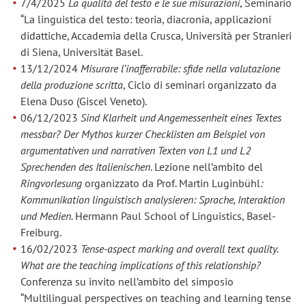
7/4/2025
La qualità del testo e le sue misurazioni
, Seminario
“La linguistica del testo: teoria, diacronia, applicazioni
didattiche, Accademia della Crusca, Università per Stranieri
di Siena, Universität Basel.
13/12/2024
Misurare l’inafferrabile: sfide nella valutazione
della produzione scritta
, Ciclo di seminari organizzato da
Elena Duso (Giscel Veneto).
06/12/2023
Sind Klarheit und Angemessenheit eines Textes
messbar? Der Mythos kurzer Checklisten am Beispiel von
argumentativen und narrativen Texten von L1 und L2
Sprechenden des Italienischen
. Lezione nell’ambito del
Ringvorlesung
organizzato da Prof. Martin Luginbühl
:
Kommunikation linguistisch analysieren: Sprache, Interaktion
und Medien.
Hermann Paul School of Linguistics, Basel-
Freiburg.
16/02/2023
Tense-aspect marking and overall text quality.
What are the teaching implications of this relationship?
Conferenza su invito nell’ambito del simposio
“Multilingual perspectives on teaching and learning tense