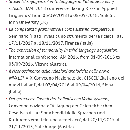
Students' engagement with language in Italian secondary
schools
, BAAL 2018 conference “Taking Risks in Applied
Linguistics” from 06/09/2018 to 08/09/2018, York St.
John University (UK).
La competenza grammaticale come sistema complesso
, II
Seminario “I dati Invalsi: uno strumento per la ricerca”, dal
17/11/2017 al 18/11/2017, Firenze (Italia).
The expression of temporality in third language acquisition
,
International conference IAM 2016, from 01/09/2016 to
03/09/2016, Vienna (Austria).
Il riconoscimento delle relazioni anaforiche nelle prove
INVALSI
, XIX Convegno Nazionale del GISCEL“L’italiano dei
nuovi italiani”, dal 07/04/2016 al 09/04/2016, Siena
(Italia).
Der gesteuerte Erwerb des italienischen Verbalsystems
,
Convegno nazionale "6. Tagung der Österreichischen
Gesellschaft für Sprachendidaktik, Sprachen und
Kulturen: vermitteln und vernetzten”, dal 20/11/2015 al
21/11/2015, Salisburgo (Austria).