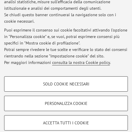
analisi statistiche, misure sull'efficacia della comunicazione
Esiti dell'esame del 30/1/2026
istituzionale e analisi dei comportamenti degli utenti.
Se chiudi questo banner continuerai la navigazione solo con i
Pubblicato il: 06 febbraio 2026
cookie necessari.
Esiti dell'esame del 23/9/2025
Puoi esprimere il consenso sui cookie facoltativi attivando l'opzione
Pubblicato il: 27 settembre 2025
in "Personalizza cookie" e, se vuoi, potrai esprimere consensi più
specifici in "Mostra cookie di profilazione".
Esiti dell'esame del 2/7/2025
Potrai sempre rivedere le tue scelte e verificare lo stato dei consensi
Pubblicato il: 17 luglio 2025
rientrando nella sezione "Impostazione cookie" del sito.
Per maggiori informazioni
consulta la nostra Cookie policy
.
Tutti gli avvisi
COOKIE DI PROFILAZIONE - FACOLTATIVI
SOLO COOKIE NECESSARI
Si tratta di cookie utilizzati per analizzare le caratteristiche della navigazione
Area riservata
degli utenti, creare profili in base al loro comportamento sul sito, per analisi
Accedi tramite
login
per gestire tutti i contenuti del sito.
di marketing.
PERSONALIZZA COOKIE
Mostra cookie di profilazione
© 2026 - ALMA MATER STUDIORUM - Università di Bologna - Via
Google/Youtube Video
COOKIE TECNICI - NECESSARI
ACCETTA TUTTI I COOKIE
Zamboni, 33 - 40126 Bologna - Partita IVA: 01131710376
Facebook
Privacy
|
Note legali
|
Impostazioni Cookie