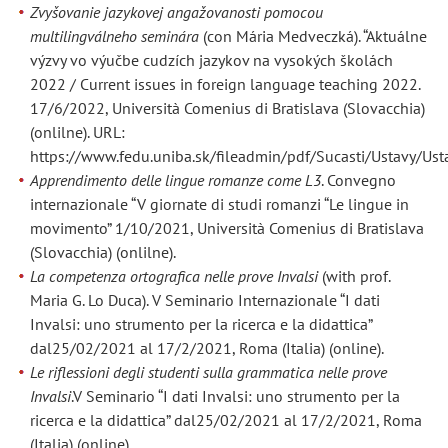
Zvyšovanie jazykovej angažovanosti pomocou
multilingválneho seminára
(con Mária Medveczká). “Aktuálne
výzvy vo výučbe cudzích jazykov na vysokých školách
2022 / Current issues in foreign language teaching 2022.
17/6/2022, Università Comenius di Bratislava (Slovacchia)
(onlilne). URL:
https://www.fedu.uniba.sk/fileadmin/pdf/Sucasti/Ustavy/Us
Apprendimento delle lingue romanze come L3
. Convegno
internazionale “V giornate di studi romanzi “Le lingue in
movimento” 1/10/2021, Università Comenius di Bratislava
(Slovacchia) (onlilne).
La competenza ortografica nelle prove Invalsi
(with prof.
Maria G. Lo Duca). V Seminario Internazionale “I dati
Invalsi: uno strumento per la ricerca e la didattica”
dal25/02/2021 al 17/2/2021, Roma (Italia) (online).
Le riflessioni degli studenti sulla grammatica nelle prove
Invalsi
.V Seminario “I dati Invalsi: uno strumento per la
ricerca e la didattica” dal25/02/2021 al 17/2/2021, Roma
(Italia) (online).