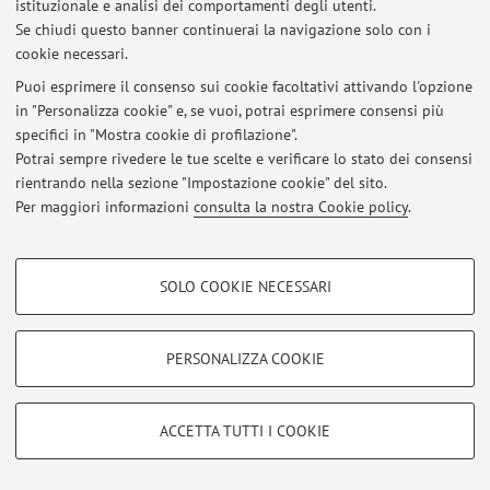
istituzionale e analisi dei comportamenti degli utenti.
Se chiudi questo banner continuerai la navigazione solo con i
Al momento non sono presenti avvisi.
cookie necessari.
Puoi esprimere il consenso sui cookie facoltativi attivando l'opzione
in "Personalizza cookie" e, se vuoi, potrai esprimere consensi più
specifici in "Mostra cookie di profilazione".
Potrai sempre rivedere le tue scelte e verificare lo stato dei consensi
Area riservata
rientrando nella sezione "Impostazione cookie" del sito.
Accedi tramite
login
per gestire tutti i contenuti del sito.
Per maggiori informazioni
consulta la nostra Cookie policy
.
COOKIE DI PROFILAZIONE - FACOLTATIVI
© 2026 - ALMA MATER STUDIORUM - Università di Bologna - Via
SOLO COOKIE NECESSARI
Zamboni, 33 - 40126 Bologna - Partita IVA: 01131710376
Si tratta di cookie utilizzati per analizzare le caratteristiche della navigazione
Privacy
|
Note legali
|
Impostazioni Cookie
degli utenti, creare profili in base al loro comportamento sul sito, per analisi
di marketing.
PERSONALIZZA COOKIE
Mostra cookie di profilazione
Google/Youtube Video
COOKIE TECNICI - NECESSARI
ACCETTA TUTTI I COOKIE
Facebook
Si tratta di cookie tecnici utilizzati, a titolo esemplificativo, per il corretto
Vimeo
funzionamento del sito, salvare le preferenze di navigazione, per il