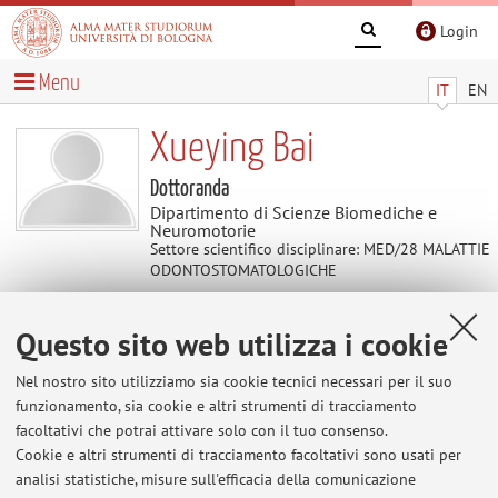
Login
Menu
IT
EN
Xueying Bai
Dottoranda
Dipartimento di Scienze Biomediche e
Neuromotorie
Settore scientifico disciplinare: MED/28 MALATTIE
ODONTOSTOMATOLOGICHE
Questo sito web utilizza i cookie
Contenuti utili
Nel nostro sito utilizziamo sia cookie tecnici necessari per il suo
Al momento non sono presenti contenuti.
funzionamento, sia cookie e altri strumenti di tracciamento
facoltativi che potrai attivare solo con il tuo consenso.
Cookie e altri strumenti di tracciamento facoltativi sono usati per
analisi statistiche, misure sull'efficacia della comunicazione
Ultimi avvisi