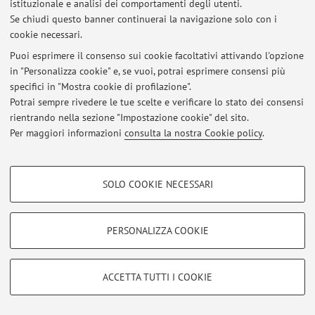
istituzionale e analisi dei comportamenti degli utenti.
Via Massarenti 9, Bologna -
Vai alla mappa
Se chiudi questo banner continuerai la navigazione solo con i
cookie necessari.
Puoi esprimere il consenso sui cookie facoltativi attivando l'opzione
in "Personalizza cookie" e, se vuoi, potrai esprimere consensi più
Ultimi avvisi
specifici in "Mostra cookie di profilazione".
Potrai sempre rivedere le tue scelte e verificare lo stato dei consensi
Al momento non sono presenti avvisi.
rientrando nella sezione "Impostazione cookie" del sito.
Per maggiori informazioni
consulta la nostra Cookie policy
.
COOKIE DI PROFILAZIONE - FACOLTATIVI
SOLO COOKIE NECESSARI
Area riservata
Si tratta di cookie utilizzati per analizzare le caratteristiche della navigazione
degli utenti, creare profili in base al loro comportamento sul sito, per analisi
Accedi tramite
login
per gestire tutti i contenuti del sito.
di marketing.
PERSONALIZZA COOKIE
Mostra cookie di profilazione
© 2026 - ALMA MATER STUDIORUM - Università di Bologna - Via
Google/Youtube Video
COOKIE TECNICI - NECESSARI
Zamboni, 33 - 40126 Bologna - Partita IVA: 01131710376
ACCETTA TUTTI I COOKIE
Facebook
Privacy
|
Note legali
|
Impostazioni Cookie
Si tratta di cookie tecnici utilizzati, a titolo esemplificativo, per il corretto
Vimeo
funzionamento del sito, salvare le preferenze di navigazione, per il