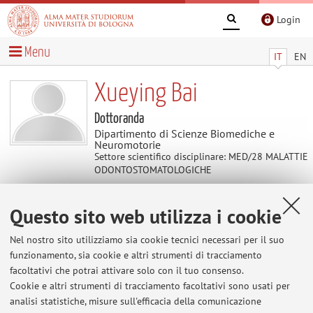
Login
Menu
IT
EN
Xueying Bai
Dottoranda
Dipartimento di Scienze Biomediche e
Neuromotorie
Settore scientifico disciplinare: MED/28 MALATTIE
ODONTOSTOMATOLOGICHE
Questo sito web utilizza i cookie
Contatti
Nel nostro sito utilizziamo sia cookie tecnici necessari per il suo
E-mail:
xueying.bai2@unibo.it
funzionamento, sia cookie e altri strumenti di tracciamento
facoltativi che potrai attivare solo con il tuo consenso.
Cookie e altri strumenti di tracciamento facoltativi sono usati per
analisi statistiche, misure sull'efficacia della comunicazione
Dipartimento di Scienze Biomediche e Neuromotorie